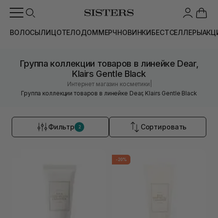
ВОЛОСЫ
ЛИЦО
ТЕЛО
ДОМ
МЕРЧ
НОВИНКИ
БЕСТСЕЛЛЕРЫ
АКЦ
Группа коллекции товаров в линейке Dear,
Klairs Gentle Black
|
Интернет магазин косметики
Группа коллекции товаров в линейке Dear, Klairs Gentle Black
Фильтр
Сортировать
2
-20%