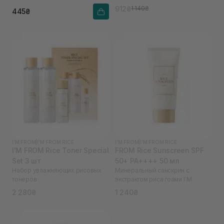
912₴
1 140₴
445₴
I'M FROM
|
I'M FROM RICE
I'M FROM
|
I'M FROM RICE
I'M FROM Rice Toner Special
FROM Rice Sunscreen SPF
Set 3 шт
50+ PA++++ 50 мл
Набор увлажняющих рисовых
Минеральный санскрин с
тонеров
экстрактом риса гоами I`M
2 280₴
1 240₴