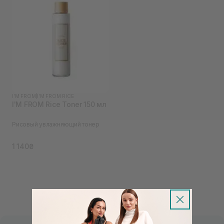
I'M FROM
|
I'M FROM RICE
I'M FROM Rice Toner 150 мл
Рисовый увлажняющий тонер
1 140₴