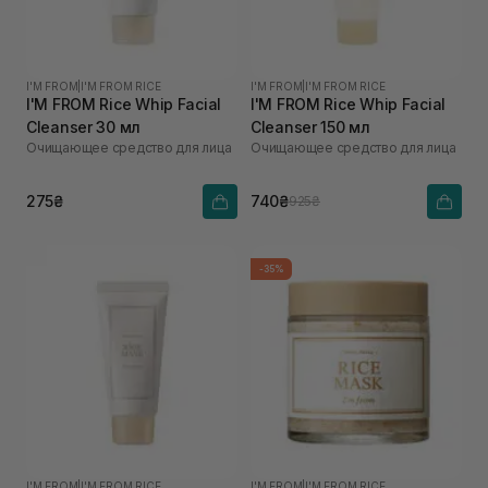
I'M FROM
|
I'M FROM RICE
I'M FROM
|
I'M FROM RICE
I'M FROM Rice Whip Facial
I'M FROM Rice Whip Facial
Cleanser 30 мл
Cleanser 150 мл
Очищающее средство для лица
Очищающее средство для лица
275₴
740₴
925₴
-35%
I'M FROM
|
I'M FROM RICE
I'M FROM
|
I'M FROM RICE