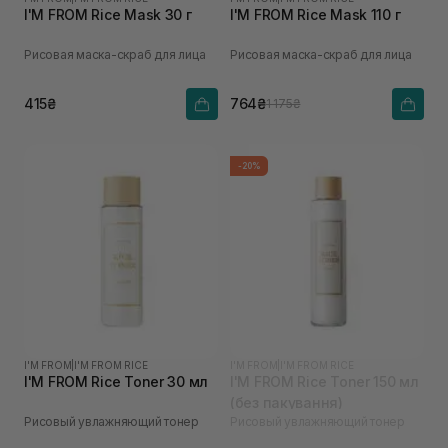
I'M FROM Rice Mask 30 г
I'M FROM Rice Mask 110 г
Рисовая маска-скраб для лица
Рисовая маска-скраб для лица
415₴
764₴
1 175₴
-20%
I'M FROM
|
I'M FROM RICE
I'M FROM
|
I'M FROM RICE
I'M FROM Rice Toner 30 мл
I'M FROM Rice Toner 150 мл
(без пакування)
Рисовый увлажняющий тонер
Рисовый увлажняющий тонер