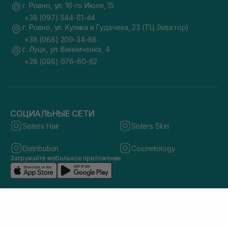
г. Ровно, ул. 16-го Июля, 15
+38 (097) 544-61-44
г. Ровно, ул. Кулика и Гудачека, 23 (ТЦ Экватор)
+38 (068) 209-34-88
г. Луцк, ул. Винниченка, 4
+38 (098) 076-60-62
СОЦИАЛЬНЫЕ СЕТИ
Sisters Hair
Sisters Skin
Distribution
Cosmetology
Загружайте мобильное приложение
© 2026 sisters.co.ua. Все права защищены