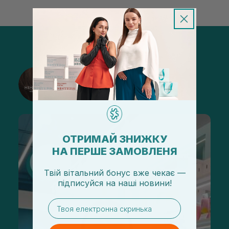
@sisters_stelmakh в Instagram
Подписаться
ОТРИМАЙ ЗНИЖКУ
НА ПЕРШЕ ЗАМОВЛЕНЯ
Твій вітальний бонус вже чекає —
підписуйся
на
наші новини!
email