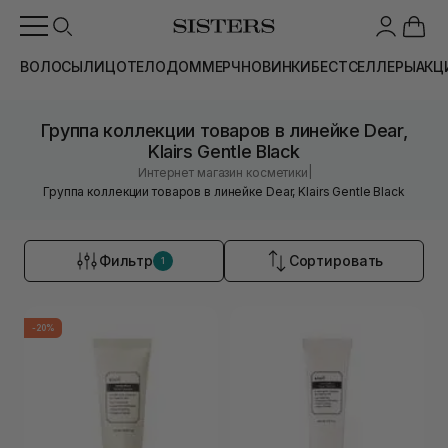
ВОЛОСЫ
ЛИЦО
ТЕЛО
ДОМ
МЕРЧ
НОВИНКИ
БЕСТСЕЛЛЕРЫ
АКЦ
Группа коллекции товаров в линейке Dear,
Klairs Gentle Black
|
Интернет магазин косметики
Группа коллекции товаров в линейке Dear, Klairs Gentle Black
Фильтр
Сортировать
1
-20%