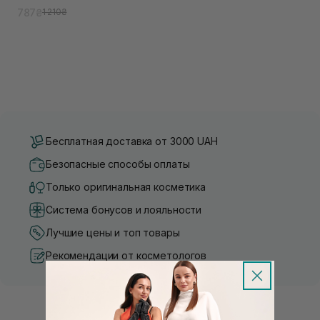
787₴
1 210₴
Бесплатная доставка от 3000 UAH
Безопасные способы оплаты
Только оригинальная косметика
Система бонусов и лояльности
Лучшие цены и топ товары
Рекомендации от косметологов