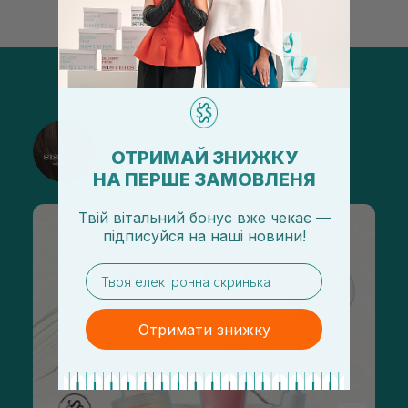
@sisters_stelmakh в Instagram
ОТРИМАЙ ЗНИЖКУ
Подписаться
НА ПЕРШЕ ЗАМОВЛЕНЯ
Твій вітальний бонус вже чекає —
підписуйся
на
наші новини!
email
Отримати знижку