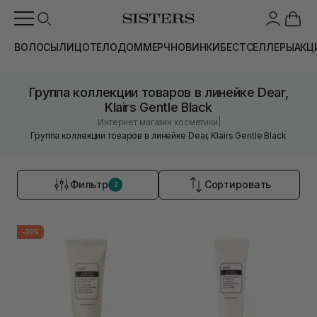
ВОЛОСЫ
ЛИЦО
ТЕЛО
ДОМ
МЕРЧ
НОВИНКИ
БЕСТСЕЛЛЕРЫ
АКЦ
Группа коллекции товаров в линейке Dear,
Klairs Gentle Black
|
Интернет магазин косметики
Группа коллекции товаров в линейке Dear, Klairs Gentle Black
Фильтр
Сортировать
2
-20%