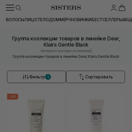
ВОЛОСЫ
ЛИЦО
ТЕЛО
ДОМ
МЕРЧ
НОВИНКИ
БЕСТСЕЛЛЕРЫ
АКЦ
Группа коллекции товаров в линейке Dear,
Klairs Gentle Black
|
Интернет магазин косметики
Группа коллекции товаров в линейке Dear, Klairs Gentle Black
Фильтр
Сортировать
2
-20%