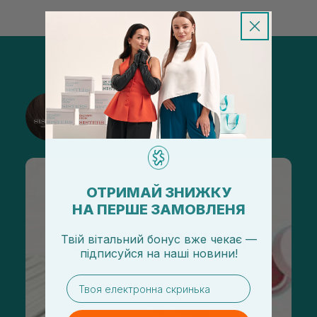
@sisters_stelmakh в Instagram
Подписаться
ОТРИМАЙ ЗНИЖКУ
НА ПЕРШЕ ЗАМОВЛЕНЯ
Твій вітальний бонус вже чекає —
підписуйся
на
наші новини!
email