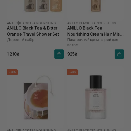
ANILLO
|
BLACK TEA NOURISHING
ANILLO
|
BLACK TEA NOURISHING
ANILLO Black Tea & Bitter
ANILLO Black Tea
Orange Travel Shower Set
Nourishing Cream Hair Mist
Дорожній набір
Питательный крем-спрей для
для зволоження та
волос
розгладження волосся 70
мл
1 210₴
925₴
-20%
-20%
ANILLO
|
BLACK TEA NOURISHING
ANILLO
|
BLACK TEA NOURISHING