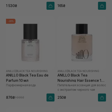
1 530₴
165₴
-20%
ANILLO
|
BLACK TEA NOURISHING
ANILLO
|
BLACK TEA NOURISHING
ANILLO Black Tea Eau de
ANILLO Black Tea
Parfum 10 мл
Nourishing Hair Essence 10
Парфюмерная вода
Питательная эссенция для волос
мл
с экстрактом черного чая
876₴
250₴
1 095₴