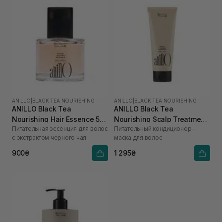
ANILLO
|
BLACK TEA NOURISHING
ANILLO
|
BLACK TEA NOURISHING
ANILLO Black Tea
ANILLO Black Tea
Nourishing Hair Essence 50
Nourishing Scalp Treatment
Питательная эссенция для волос
Питательный кондиционер-
мл
150 мл
с экстрактом черного чая
маска для волос
900₴
1 295₴