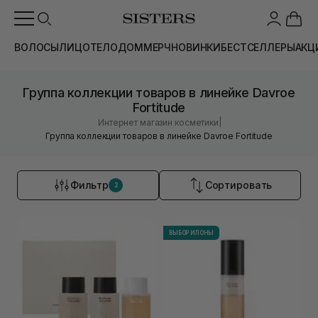
ВОЛОСЫ
ЛИЦО
ТЕЛО
ДОМ
МЕРЧ
НОВИНКИ
БЕСТСЕЛЛЕРЫ
АКЦ
Группа коллекции товаров в линейке Davroe
Fortitude
|
Интернет магазин косметики
Группа коллекции товаров в линейке Davroe Fortitude
Фильтр
Сортировать
2
ВЫБОР ИЛОНЫ