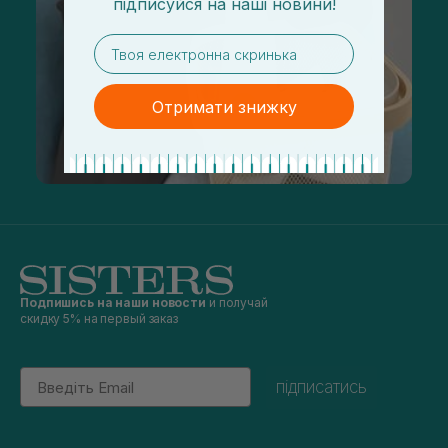
підписуйся
на
наші новини!
email
Отримати знижку
Подпишись на наши новости
и получай
скидку 5% на первый заказ
Email
підписатись