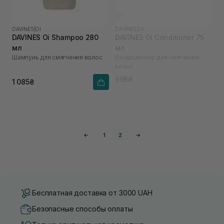
DAVINES
|
OI
DAVINES
|
OI
DAVINES Oi Shampoo 280
DAVINES Oi Conditioner 75
мл
мл
Шампунь для смягчения волос
Кондиционер для смягчения
волос
698₴
1 085₴
←
1
2
→
Бесплатная доставка от 3000 UAH
Безопасные способы оплаты