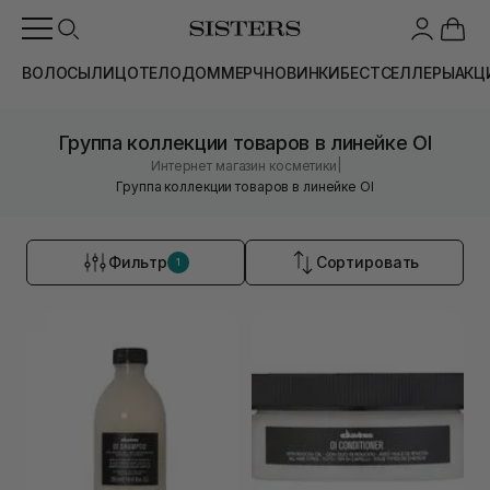
ВОЛОСЫ
ЛИЦО
ТЕЛО
ДОМ
МЕРЧ
НОВИНКИ
БЕСТСЕЛЛЕРЫ
АКЦ
Группа коллекции товаров в линейке OI
|
Интернет магазин косметики
Группа коллекции товаров в линейке OI
Фильтр
Сортировать
1