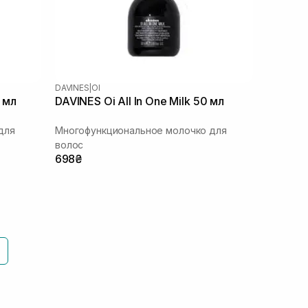
DAVINES
|
OI
5 мл
DAVINES Oi All In One Milk 50 мл
для
Многофункциональное молочко для
волос
698₴