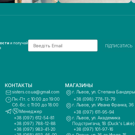
Email
вости
и получай
підписатись
з
КОНТАКТЫ
МАГАЗИНЫ
sisters.co.ua@gmail.com
г. Львов, ул. Степана Бандеры
Пн.-Пт. с 10:00 до 19:00
+38 (098) 778-13-79
Сб.-Вс. с 11:00 до 18:00
г. Львов, ул. Ивана Франка, 36
Менеджер
+38 (097) 611-95-94
+38 (097) 612-54-81
г. Львов, ул. Академика
+38 (097) 788-12-88
Подстригача, 1В (Duck's Lake)
+38 (097) 983-41-20
+38 (097) 101-97-16
+38 (068) 693-46-00
г. Ровно, ул. 16-го Июля, 15