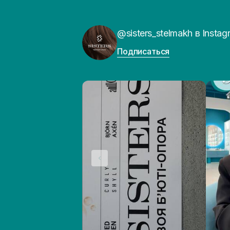
@sisters_stelmakh в Instag
Подписаться