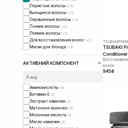
Пористые волосы
(+6)
Вьющиеся волосы
(+1)
Окрашенные волосы
(+1)
Тонкие волосы
(+2)
Ломкие волосы
(+1)
Для восстановления волос
(+2)
TSUBAKI
|
PREM
Маски для блонда
TSUBAKI Pr
(+2)
Conditione
Восстанавл
АКТИВНИЙ КОМПОНЕНТ
волос
945₴
Аминокислоты
(4)
Витамин Е
(2)
Экстракт камелии
(2)
Маточное молочко
(5)
Молочная кислота
(1)
Масло камелии
(3)