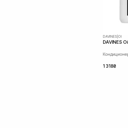
DAVINES
|
OI
DAVINES Oi
Кондиционер
1 318₴