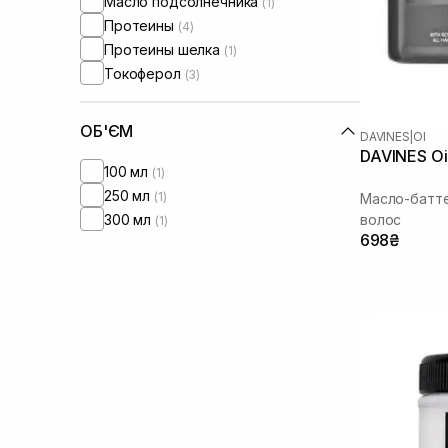
Масло подсолнечника
(1)
Протеины
(4)
Протеины шелка
(1)
Токоферол
(3)
ОБ'ЄМ
DAVINES
|
OI
DAVINES Oi 
100 мл
(1)
250 мл
(1)
Масло-батт
300 мл
волос
(1)
698₴