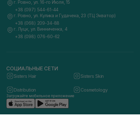
г. Ровно, ул. 16-го Июля, 15
+38 (097) 544-61-44
г. Ровно, ул. Кулика и Гудачека, 23 (ТЦ Экватор)
+38 (068) 209-34-88
г. Луцк, ул. Винниченка, 4
+38 (098) 076-60-62
СОЦИАЛЬНЫЕ СЕТИ
Sisters Hair
Sisters Skin
Distribution
Cosmetology
Загружайте мобильное приложение
© 2026 sisters.co.ua. Все права защищены