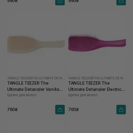
990₴
990₴
TANGLE TEEZER
|
THE ULTIMATE DETANGLER
TANGLE TEEZER
|
THE ULTIMATE DETANGLER
TANGLE TEEZER The
TANGLE TEEZER The
Ultimate Detangler Vanilla
Ultimate Detangler Electric
Щетка для волос
Щетка для волос
Latte
Raspberry
760₴
760₴