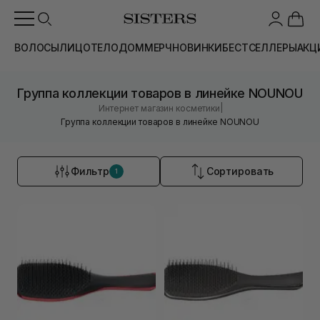
ВОЛОСЫ
ЛИЦО
ТЕЛО
ДОМ
МЕРЧ
НОВИНКИ
БЕСТСЕЛЛЕРЫ
АКЦ
Группа коллекции товаров в линейке NOUNOU
|
Интернет магазин косметики
Группа коллекции товаров в линейке NOUNOU
Фильтр
Сортировать
1