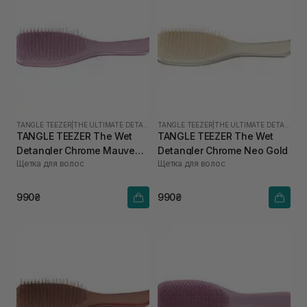
TANGLE TEEZER
|
THE ULTIMATE DETANGLER
TANGLE TEEZER
|
THE ULTIMATE DETANGLER
TANGLE TEEZER The Wet
TANGLE TEEZER The Wet
Detangler Chrome Mauve
Detangler Chrome Neo Gold
Щетка для волос
Щетка для волос
Copper
990₴
990₴