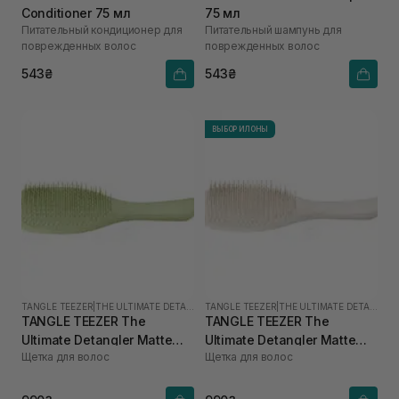
Conditioner 75 мл
75 мл
Питательный кондиционер для
Питательный шампунь для
поврежденных волос
поврежденных волос
543₴
543₴
ВЫБОР ИЛОНЫ
TANGLE TEEZER
|
THE ULTIMATE DETANGLER
TANGLE TEEZER
|
THE ULTIMATE DETANGLER
TANGLE TEEZER The
TANGLE TEEZER The
Ultimate Detangler Matte
Ultimate Detangler Matte
Щетка для волос
Щетка для волос
Olive Green
Pumice Grey