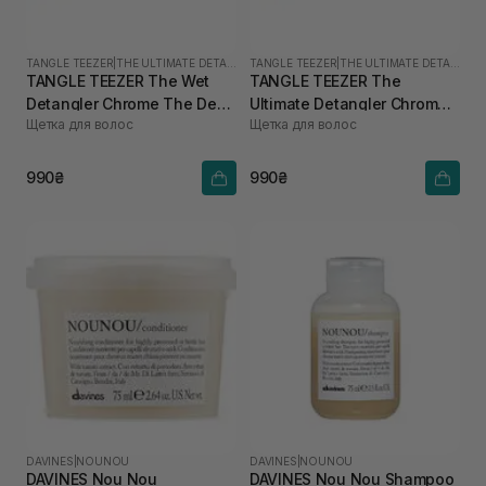
TANGLE TEEZER
|
THE ULTIMATE DETANGLER
TANGLE TEEZER
|
THE ULTIMATE DETANGLER
TANGLE TEEZER The Wet
TANGLE TEEZER The
Detangler Chrome The Devil
Ultimate Detangler Chrome
Щетка для волос
Щетка для волос
Wears Prada
Midnight Silver
990₴
990₴
DAVINES
|
NOUNOU
DAVINES
|
NOUNOU
DAVINES Nou Nou
DAVINES Nou Nou Shampoo