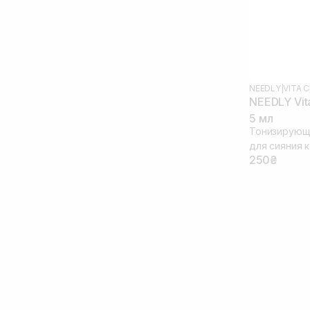
NEEDLY
|
VITA C
NEEDLY Vit
5 мл
Тонизирующа
для сияния 
250₴