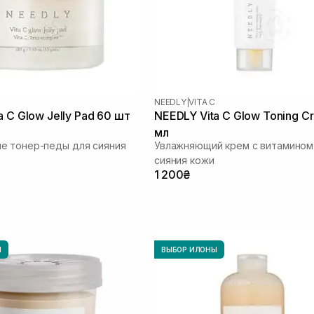
NEEDLY
|
VITA C
a C Glow Jelly Pad 60 шт
NEEDLY Vita C Glow Toning C
мл
е тонер-педы для сияния
Увлажняющий крем с витамином
сияния кожи
1 200₴
Ы
ВЫБОР ИЛОНЫ