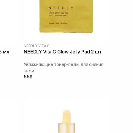
NEEDLY
|
VITA C
5 мл
NEEDLY Vita C Glow Jelly Pad 2 шт
Увлажняющие тонер-педы для сияния
кожи
55₴