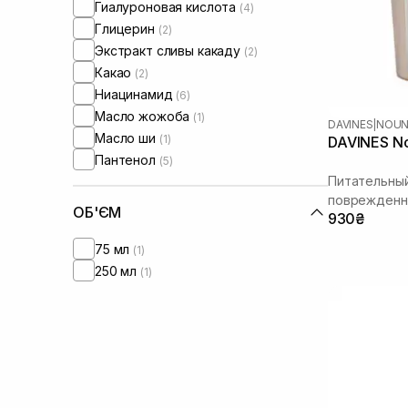
Гиалуроновая кислота
(4)
Глицерин
(2)
Экстракт сливы какаду
(2)
Какао
(2)
Ниацинамид
(6)
Масло жожоба
(1)
DAVINES
|
NOU
Масло ши
(1)
DAVINES No
Пантенол
(5)
Питательны
поврежденн
ОБ'ЄМ
930₴
75 мл
(1)
250 мл
(1)