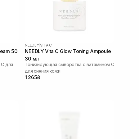
NEEDLY
|
VITA C
ream 50
NEEDLY Vita C Glow Toning Ampoule
30 мл
 С для
Тонизирующая сыворотка с витамином С
для сияния кожи
1 265₴