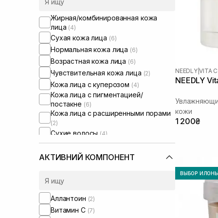
Жирная/комбинированная кожа
лица
(4)
Сухая кожа лица
(6)
Нормальная кожа лица
(6)
Возрастная кожа лица
(6)
NEEDLY
|
VITA C
Чувствительная кожа лица
(2)
NEEDLY Vit
Кожа лица с куперозом
(4)
Кожа лица с пигментацией/
Увлажняющи
постакне
(6)
кожи
Кожа лица с расширенными порами
1 200₴
(2)
Сухие волосы
(4)
Поврежденные волосы
(4)
Сыворотки от постакне
АКТИВНИЙ КОМПОНЕНТ
(2)
ВЫБОР ИЛОН
Аллантоин
(2)
Витамин C
(7)