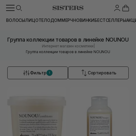
ВОЛОСЫ
ЛИЦО
ТЕЛО
ДОМ
МЕРЧ
НОВИНКИ
БЕСТСЕЛЛЕРЫ
АКЦ
Группа коллекции товаров в линейке NOUNOU
|
Интернет магазин косметики
Группа коллекции товаров в линейке NOUNOU
Фильтр
Сортировать
1