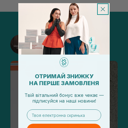
@sisters_stelmakh в Instagram
Подписаться
ОТРИМАЙ ЗНИЖКУ
НА ПЕРШЕ ЗАМОВЛЕНЯ
Твій вітальний бонус вже чекає —
підписуйся
на
наші новини!
email