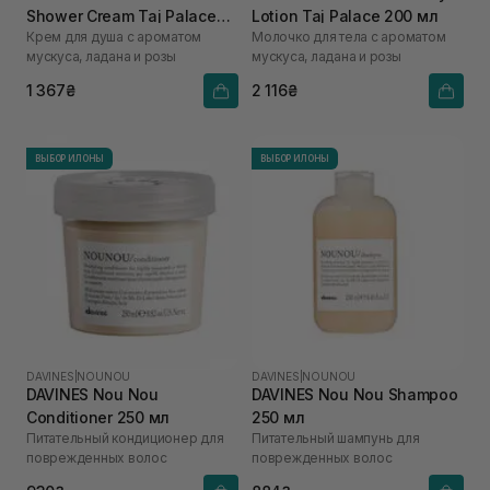
Shower Cream Taj Palace
Lotion Taj Palace 200 мл
Крем для душа с ароматом
Молочко для тела с ароматом
200 мл
мускуса, ладана и розы
мускуса, ладана и розы
1 367₴
2 116₴
ВЫБОР ИЛОНЫ
ВЫБОР ИЛОНЫ
DAVINES
|
NOUNOU
DAVINES
|
NOUNOU
DAVINES Nou Nou
DAVINES Nou Nou Shampoo
Conditioner 250 мл
250 мл
Питательный кондиционер для
Питательный шампунь для
поврежденных волос
поврежденных волос