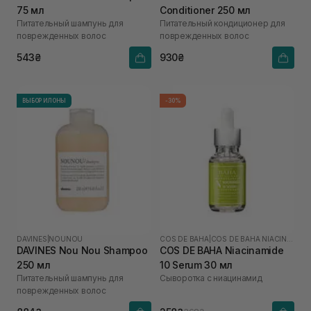
75 мл
Conditioner 250 мл
Питательный шампунь для
Питательный кондиционер для
поврежденных волос
поврежденных волос
543₴
930₴
ВЫБОР ИЛОНЫ
-30%
DAVINES
|
NOUNOU
COS DE BAHA
|
COS DE BAHA NIACINAMIDE
DAVINES Nou Nou Shampoo
COS DE BAHA Niacinamide
250 мл
10 Serum 30 мл
Питательный шампунь для
Сыворотка с ниацинамид
поврежденных волос