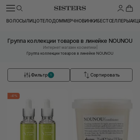
ВОЛОСЫ
ЛИЦО
ТЕЛО
ДОМ
МЕРЧ
НОВИНКИ
БЕСТСЕЛЛЕРЫ
АКЦ
Группа коллекции товаров в линейке NOUNOU
|
Интернет магазин косметики
Группа коллекции товаров в линейке NOUNOU
Фильтр
Сортировать
1
-47%