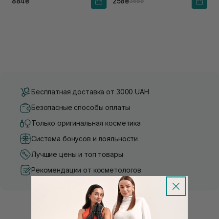
884₴
258₴
368₴
Бесплатная доставка от 3000 UAH
Безопасные способы оплаты
Только оригинальная косметика
Система бонусов и лояльности
Лучшие цены и топ товары
Рекомендации от косметологов