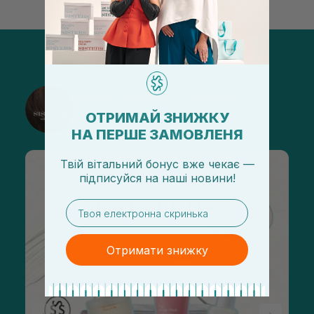
@sisters_stelmakh в Instagram
ОТРИМАЙ ЗНИЖКУ
Подписаться
НА ПЕРШЕ ЗАМОВЛЕНЯ
Твій вітальний бонус вже чекає —
підписуйся
на
наші новини!
email
Отримати знижку