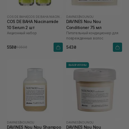
COS DE BAHA
|
COS DE BAHA NIACINAMIDE
DAVINES
|
NOUNOU
COS DE BAHA Niacinamide
DAVINES Nou Nou
10 Serum 2 шт
Conditioner 75 мл
Акционный набор
Питательный кондиционер для
поврежденных волос
558₴
543₴
1 050₴
ВЫБОР ИЛОНЫ
DAVINES
|
NOUNOU
DAVINES
|
NOUNOU
DAVINES Nou Nou Shampoo
DAVINES Nou Nou