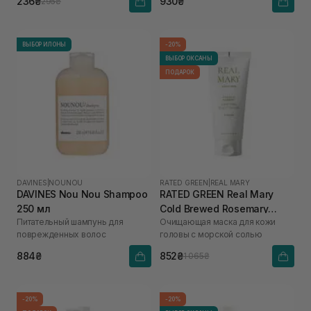
236₴
930₴
295₴
ВЫБОР ИЛОНЫ
-20%
ВЫБОР ОКСАНЫ
ПОДАРОК
DAVINES
|
NOUNOU
RATED GREEN
|
REAL MARY
DAVINES Nou Nou Shampoo
RATED GREEN Real Mary
250 мл
Cold Brewed Rosemary
Питательный шампунь для
Очищающая маска для кожи
Purifyng Scalp Scaler 200
поврежденных волос
головы с морской солью
мл
884₴
852₴
1 065₴
-20%
-20%