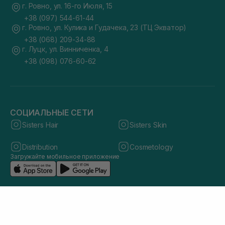
г. Ровно, ул. 16-го Июля, 15
+38 (097) 544-61-44
г. Ровно, ул. Кулика и Гудачека, 23 (ТЦ Экватор)
+38 (068) 209-34-88
г. Луцк, ул. Винниченка, 4
+38 (098) 076-60-62
СОЦИАЛЬНЫЕ СЕТИ
Sisters Hair
Sisters Skin
Distribution
Cosmetology
Загружайте мобильное приложение
© 2026 sisters.co.ua. Все права защищены