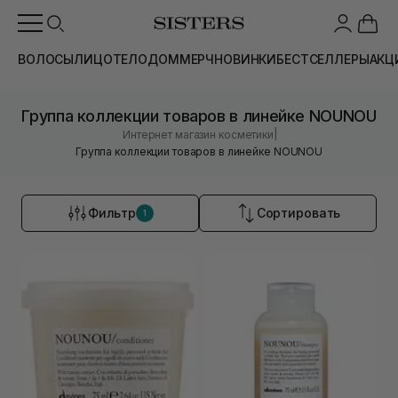
ВОЛОСЫ
ЛИЦО
ТЕЛО
ДОМ
МЕРЧ
НОВИНКИ
БЕСТСЕЛЛЕРЫ
АКЦ
Группа коллекции товаров в линейке NOUNOU
|
Интернет магазин косметики
Группа коллекции товаров в линейке NOUNOU
Фильтр
Сортировать
1