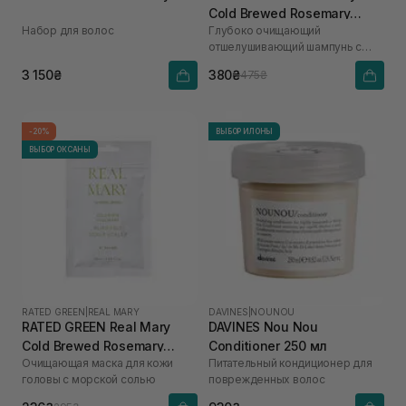
Cold Brewed Rosemary
Набор для волос
Глубоко очищающий
Exfoliating Scalp Shampoo
отшелушивающий шампунь с
100 мл
соком розмарина
3 150₴
380₴
475₴
-20%
ВЫБОР ИЛОНЫ
ВЫБОР ОКСАНЫ
RATED GREEN
|
REAL MARY
DAVINES
|
NOUNOU
RATED GREEN Real Mary
DAVINES Nou Nou
Cold Brewed Rosemary
Conditioner 250 мл
Очищающая маска для кожи
Питательный кондиционер для
Purifyng Scalp Scaler 50 мл
головы с морской солью
поврежденных волос