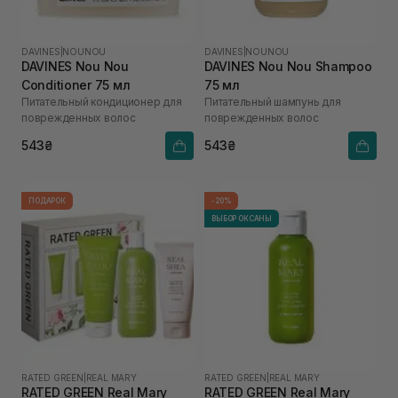
DAVINES
|
NOUNOU
DAVINES
|
NOUNOU
DAVINES Nou Nou
DAVINES Nou Nou Shampoo
Conditioner 75 мл
75 мл
Питательный кондиционер для
Питательный шампунь для
поврежденных волос
поврежденных волос
543₴
543₴
ПОДАРОК
-20%
ВЫБОР ОКСАНЫ
RATED GREEN
|
REAL MARY
RATED GREEN
|
REAL MARY
RATED GREEN Real Mary
RATED GREEN Real Mary