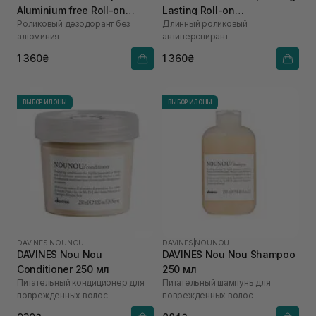
Aluminium free Roll-on
Lasting Roll-on
Роликовый дезодорант без
Длинный роликовый
Deodorant 50 мл
Antiperspirant 50 мл
алюминия
антиперспирант
1 360₴
1 360₴
ВЫБОР ИЛОНЫ
ВЫБОР ИЛОНЫ
DAVINES
|
NOUNOU
DAVINES
|
NOUNOU
DAVINES Nou Nou
DAVINES Nou Nou Shampoo
Conditioner 250 мл
250 мл
Питательный кондиционер для
Питательный шампунь для
поврежденных волос
поврежденных волос