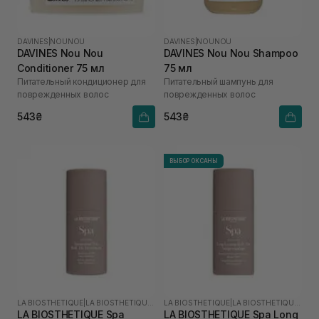
DAVINES
|
NOUNOU
DAVINES
|
NOUNOU
DAVINES Nou Nou
DAVINES Nou Nou Shampoo
Conditioner 75 мл
75 мл
Питательный кондиционер для
Питательный шампунь для
поврежденных волос
поврежденных волос
543₴
543₴
ВЫБОР ОКСАНЫ
LA BIOSTHETIQUE
|
LA BIOSTHETIQUE SPA
LA BIOSTHETIQUE
|
LA BIOSTHETIQUE SPA
LA BIOSTHETIQUE Spa
LA BIOSTHETIQUE Spa Long