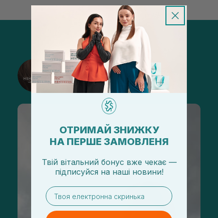
@sisters_stelmakh в Instagram
Подписаться
ОТРИМАЙ ЗНИЖКУ
НА ПЕРШЕ ЗАМОВЛЕНЯ
Твій вітальний бонус вже чекає —
підписуйся
на
наші новини!
email