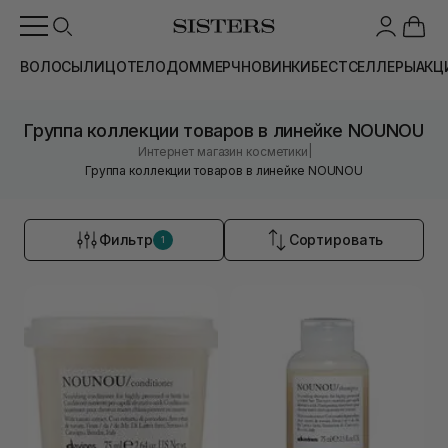
ВОЛОСЫ
ЛИЦО
ТЕЛО
ДОМ
МЕРЧ
НОВИНКИ
БЕСТСЕЛЛЕРЫ
АКЦ
Группа коллекции товаров в линейке NOUNOU
|
Интернет магазин косметики
Группа коллекции товаров в линейке NOUNOU
Фильтр
Сортировать
1