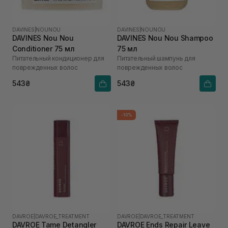
DAVINES
|
NOUNOU
DAVINES
|
NOUNOU
DAVINES Nou Nou
DAVINES Nou Nou Shampoo
Conditioner 75 мл
75 мл
Питательный кондиционер для
Питательный шампунь для
поврежденных волос
поврежденных волос
543₴
543₴
-10%
DAVROE
|
DAVROE_TREATMENT
DAVROE
|
DAVROE_TREATMENT
DAVROE Tame Detangler
DAVROE Ends Repair Leave