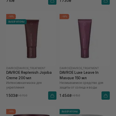
710₴
1 730₴
-10%
-10%
ВЫБОР ИЛОНЫ
DAVROE
|
DAVROE_TREATMENT
DAVROE
|
DAVROE_TREATMENT
DAVROE Replenish Jojoba
DAVROE Luxe Leave In
Creme 200 мл
Masque 150 мл
Интенсивная маска для
Несмываемое средство для
укрепления
защиты от солнца и воды
1 503₴
1 454₴
1 670₴
1 615₴
-10%
ВЫБОР ИЛОНЫ