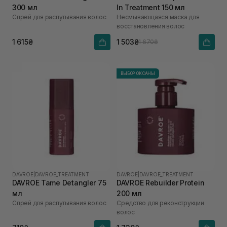
300 мл
In Treatment 150 мл
Спрей для распутывания волос
Несмывающаяся маска для
восстановления волос
1 615₴
1 503₴
1 670₴
ВЫБОР ОКСАНЫ
DAVROE
|
DAVROE_TREATMENT
DAVROE
|
DAVROE_TREATMENT
DAVROE Tame Detangler 75
DAVROE Rebuilder Protein
мл
200 мл
Спрей для распутывания волос
Средство для реконструкции
волос