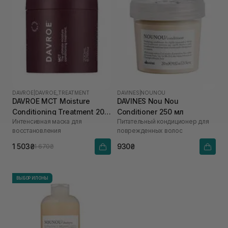
DAVROE
|
DAVROE_TREATMENT
DAVINES
|
NOUNOU
DAVROE MСT Moisture
DAVINES Nou Nou
Conditioning Treatment 200
Conditioner 250 мл
Интенсивная маска для
Питательный кондиционер для
мл
восстановления
поврежденных волос
1 503₴
930₴
1 670₴
ВЫБОР ИЛОНЫ