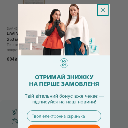
DAVINES
|
NOUNOU
DAVINES Nou Nou Shampoo
250 мл
Питательный шампунь для
поврежденных волос
884₴
ОТРИМАЙ ЗНИЖКУ
НА ПЕРШЕ ЗАМОВЛЕНЯ
Твій вітальний бонус вже чекає —
підписуйся
на
наші новини!
Бесплатная доставка от 3000 UAH
email
Безопасные способы оплаты