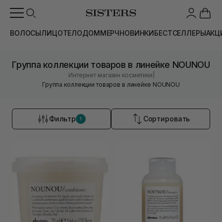
ВОЛОСЫ
ЛИЦО
ТЕЛО
ДОМ
МЕРЧ
НОВИНКИ
БЕСТСЕЛЛЕРЫ
АКЦ
Группа коллекции товаров в линейке NOUNOU
|
Интернет магазин косметики
Группа коллекции товаров в линейке NOUNOU
Фильтр
Сортировать
1