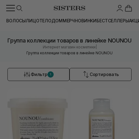
ВОЛОСЫ
ЛИЦО
ТЕЛО
ДОМ
МЕРЧ
НОВИНКИ
БЕСТСЕЛЛЕРЫ
АКЦ
Группа коллекции товаров в линейке NOUNOU
|
Интернет магазин косметики
Группа коллекции товаров в линейке NOUNOU
Фильтр
Сортировать
1