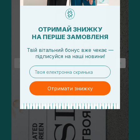
ОТРИМАЙ ЗНИЖКУ
НА ПЕРШЕ ЗАМОВЛЕНЯ
Твій вітальний бонус вже чекає —
підписуйся
на
наші новини!
email
Отримати знижку