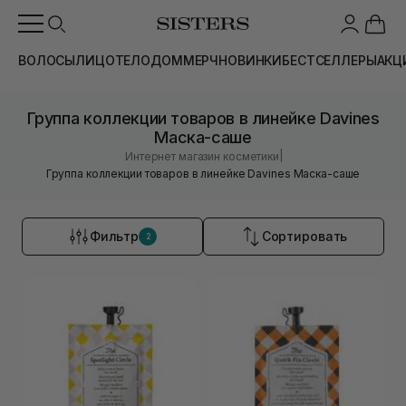
ВОЛОСЫ
ЛИЦО
ТЕЛО
ДОМ
МЕРЧ
НОВИНКИ
БЕСТСЕЛЛЕРЫ
АКЦ
Группа коллекции товаров в линейке Davines
Маска-саше
|
Интернет магазин косметики
Группа коллекции товаров в линейке Davines Маска-саше
Фильтр
Сортировать
2