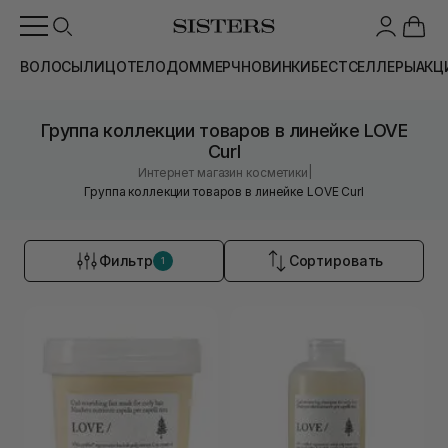
ВОЛОСЫ
ЛИЦО
ТЕЛО
ДОМ
МЕРЧ
НОВИНКИ
БЕСТСЕЛЛЕРЫ
АКЦ
Группа коллекции товаров в линейке LOVE
Curl
|
Интернет магазин косметики
Группа коллекции товаров в линейке LOVE Curl
Фильтр
Сортировать
1