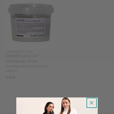
DAVINES
|
LOVE CURL
DAVINES Love Curl
Conditioner 75 мл
Кондиционер для усиления
завитка
543₴