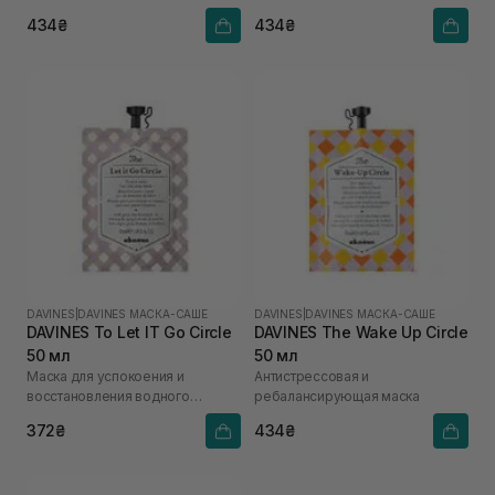
434₴
434₴
DAVINES
|
DAVINES МАСКА-САШЕ
DAVINES
|
DAVINES МАСКА-САШЕ
DAVINES To Let IT Go Circle
DAVINES The Wake Up Circle
50 мл
50 мл
Маска для успокоения и
Антистрессовая и
восстановления водного
ребалансирующая маска
баланса
372₴
434₴