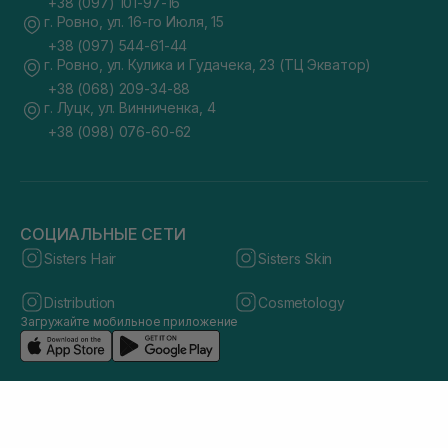
+38 (097) 101-97-16
г. Ровно, ул. 16-го Июля, 15
+38 (097) 544-61-44
г. Ровно, ул. Кулика и Гудачека, 23 (ТЦ Экватор)
+38 (068) 209-34-88
г. Луцк, ул. Винниченка, 4
+38 (098) 076-60-62
СОЦИАЛЬНЫЕ СЕТИ
Sisters Hair
Sisters Skin
Distribution
Cosmetology
Загружайте мобильное приложение