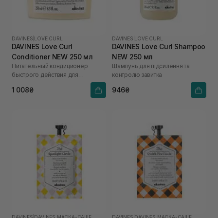
DAVINES
|
LOVE CURL
DAVINES
|
LOVE CURL
DAVINES Love Curl
DAVINES Love Curl Shampoo
Conditioner NEW 250 мл
NEW 250 мл
Питательный кондиционер
Шампунь для підсилення та
быстрого действия для
контролю завитка
вьющихся волос
1 008₴
946₴
DAVINES
|
DAVINES МАСКА-САШЕ
DAVINES
|
DAVINES МАСКА-САШЕ