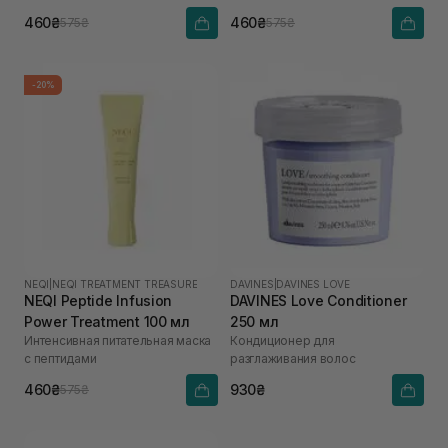
волос с малеиновой кислотой
460₴
460₴
575₴
575₴
-20%
NEQI
|
NEQI TREATMENT TREASURE
DAVINES
|
DAVINES LOVE
NEQI Peptide Infusion
DAVINES Love Conditioner
Power Treatment 100 мл
250 мл
Интенсивная питательная маска
Кондиционер для
с пептидами
разглаживания волос
460₴
930₴
575₴