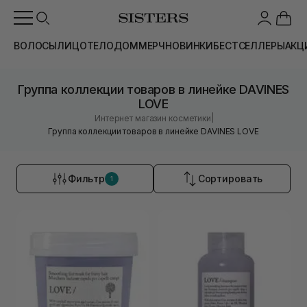
ВОЛОСЫ
ЛИЦО
ТЕЛО
ДОМ
МЕРЧ
НОВИНКИ
БЕСТСЕЛЛЕРЫ
АКЦ
Группа коллекции товаров в линейке DAVINES
LOVE
|
Интернет магазин косметики
Группа коллекции товаров в линейке DAVINES LOVE
Фильтр
Сортировать
1