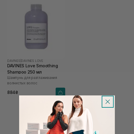
DAVINES
|
DAVINES LOVE
DAVINES Love Smoothing
Shampoo 250 мл
Шампунь для разглаживания
волнистых волос
884₴