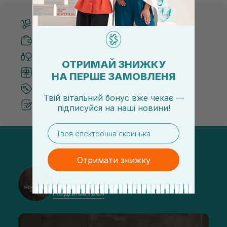
Бесплатная доставка от 3000 UAH
Безопасные способы оплаты
Только оригинальная косметика
ОТРИМАЙ ЗНИЖКУ
Система бонусов и лояльности
НА ПЕРШЕ ЗАМОВЛЕНЯ
Лучшие цены и топ товары
Твій вітальний бонус вже чекає —
Рекомендации от косметологов
підписуйся
на
наші новини!
email
Отримати знижку
@sisters_stelmakh в Instagram
Подписаться