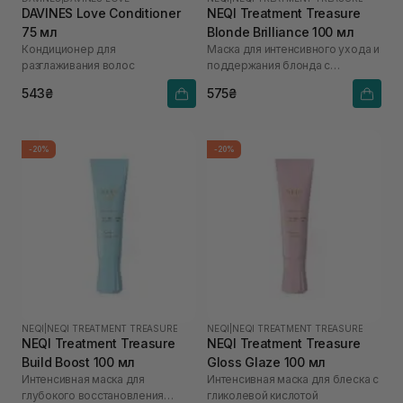
DAVINES Love Conditioner
NEQI Treatment Treasure
75 мл
Blonde Brilliance 100 мл
Кондиционер для
Маска для интенсивного ухода и
разглаживания волос
поддержания блонда с
молочной кислотой
543₴
575₴
-20%
-20%
NEQI
|
NEQI TREATMENT TREASURE
NEQI
|
NEQI TREATMENT TREASURE
NEQI Treatment Treasure
NEQI Treatment Treasure
Build Boost 100 мл
Gloss Glaze 100 мл
Интенсивная маска для
Интенсивная маска для блеска с
глубокого восстановления
гликолевой кислотой