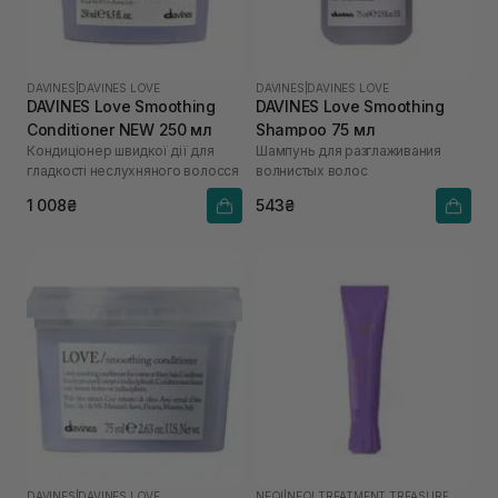
DAVINES
|
DAVINES LOVE
DAVINES
|
DAVINES LOVE
DAVINES Love Smoothing
DAVINES Love Smoothing
Conditioner NEW 250 мл
Shampoo 75 мл
Кондиціонер швидкої дії для
Шампунь для разглаживания
гладкості неслухняного волосся
волнистых волос
1 008₴
543₴
DAVINES
|
DAVINES LOVE
NEQI
|
NEQI TREATMENT TREASURE