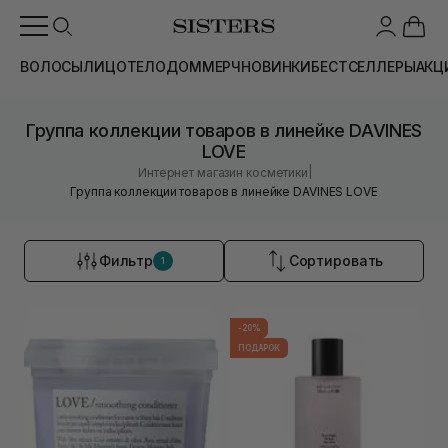
ВОЛОСЫ
ЛИЦО
ТЕЛО
ДОМ
МЕРЧ
НОВИНКИ
БЕСТСЕЛЛЕРЫ
АКЦ
Группа коллекции товаров в линейке DAVINES
LOVE
|
Интернет магазин косметики
Группа коллекции товаров в линейке DAVINES LOVE
Фильтр
Сортировать
1
-20%
ПОДАРОК