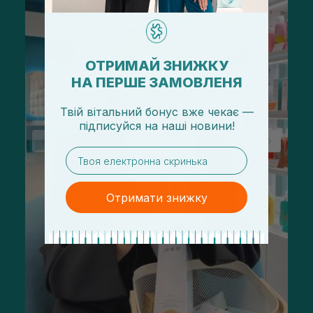
ОТРИМАЙ ЗНИЖКУ
НА ПЕРШЕ ЗАМОВЛЕНЯ
Твій вітальний бонус вже чекає —
підписуйся
на
наші новини!
email
Отримати знижку