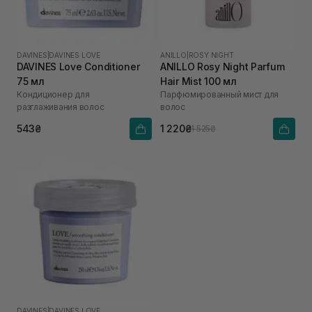
DAVINES
|
DAVINES LOVE
ANILLO
|
ROSY NIGHT
DAVINES Love Conditioner
ANILLO Rosy Night Parfum
75 мл
Hair Mist 100 мл
Кондиционер для
Парфюмированный мист для
разглаживания волос
волос
543₴
1 220₴
1 525₴
DAVINES
|
DAVINES LOVE