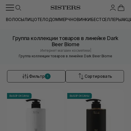
ВОЛОСЫ
ЛИЦО
ТЕЛО
ДОМ
МЕРЧ
НОВИНКИ
БЕСТСЕЛЛЕРЫ
АКЦ
Группа коллекции товаров в линейке Dark
Beer Biome
|
Интернет магазин косметики
Группа коллекции товаров в линейке Dark Beer Biome
Фильтр
Сортировать
1
ВЫБОР ОКСАНЫ
ВЫБОР ОКСАНЫ