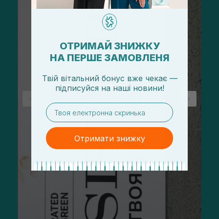
ОТРИМАЙ ЗНИЖКУ
НА ПЕРШЕ ЗАМОВЛЕНЯ
Твій вітальний бонус вже чекає —
підписуйся
на
наші новини!
email
Отримати знижку