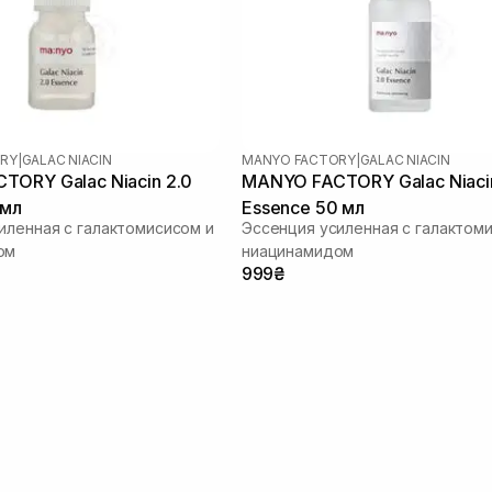
RY
|
GALAC NIACIN
MANYO FACTORY
|
GALAC NIACIN
ORY Galac Niacin 2.0
MANYO FACTORY Galac Niaci
 мл
Essence 50 мл
иленная с галактомисисом и
Эссенция усиленная с галактом
ом
ниацинамидом
999₴