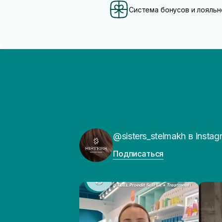
Система бонусов и лояльн
@sisters_stelmakh в Instag
Подписаться