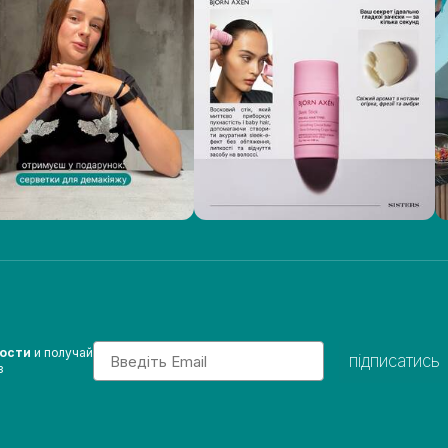
Email
вости
и получай
підписатись
з