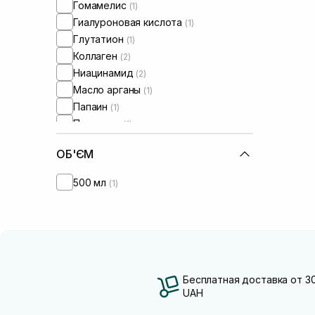
Гомамелис
(1)
Гиалуроновая кислота
(1)
Глутатион
(1)
Коллаген
(2)
Ниацинамид
(2)
Масло арганы
(1)
Папаин
(1)
Пантенол
(1)
Пептиды
(1)
ОБ'ЄМ
Протеины
(2)
500 мл
(1)
Бесплатная доставка от 3
UAH