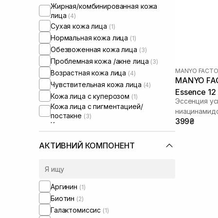
Жирная/комбинированная кожа
лица
(4)
Сухая кожа лица
(1)
Нормальная кожа лица
(1)
Обезвоженная кожа лица
(3)
Проблемная кожа /акне лица
(3)
MANYO FACTO
Возрастная кожа лица
(4)
MANYO FACT
Чувствительная кожа лица
(4)
Essence 12
Кожа лица с куперозом
(1)
Эссенция ус
Кожа лица с пигментацией/
ниацинамид
постакне
(3)
399₴
Кожа лица с расширенными порами
(4)
Кожа лица с нарушенным
АКТИВНИЙ КОМПОНЕНТ
барьером
(3)
Жирная кожа головы
(1)
От выпадения и для стимуляции
роста волос
(2)
Аргинин
(1)
Тонкие волосы
(1)
Биотин
(2)
Сыворотки от постакне
(3)
Галактомиссис
(1)