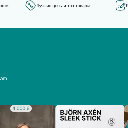
ости
Лучшие цены и топ товары
ram