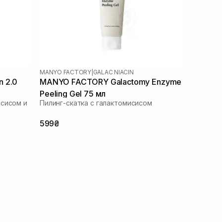
MANYO FACTORY
|
GALAC NIACIN
n 2.0
MANYO FACTORY Galactomy Enzyme
Peeling Gel 75 мл
исисом и
Пилинг-скатка с галактомисисом
599₴