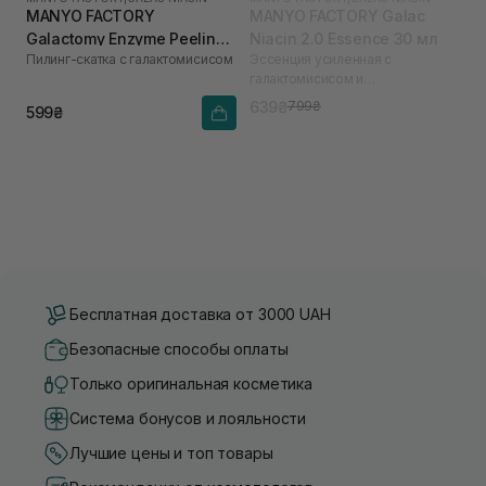
MANYO FACTORY
MANYO FACTORY Galac
Galactomy Enzyme Peeling
Niacin 2.0 Essence 30 мл
Пилинг-скатка с галактомисисом
Эссенция усиленная с
Gel 75 мл
галактомисисом и
ниацинамидом
639₴
799₴
599₴
Бесплатная доставка от 3000 UAH
Безопасные способы оплаты
Только оригинальная косметика
Система бонусов и лояльности
Лучшие цены и топ товары