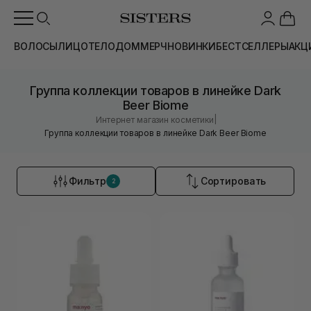
ВОЛОСЫ
ЛИЦО
ТЕЛО
ДОМ
МЕРЧ
НОВИНКИ
БЕСТСЕЛЛЕРЫ
АКЦ
Группа коллекции товаров в линейке Dark
Beer Biome
|
Интернет магазин косметики
Группа коллекции товаров в линейке Dark Beer Biome
Фильтр
Сортировать
2