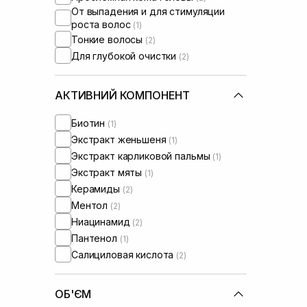
От выпадения и для стимуляции
роста волос
(1)
Тонкие волосы
(2)
Для глубокой очистки
(2)
АКТИВНИЙ КОМПОНЕНТ
Биотин
(1)
Экстракт женьшеня
(1)
Экстракт карликовой пальмы
(1)
Экстракт мяты
(1)
Керамиды
(2)
Ментол
(2)
Ниацинамид
(2)
Пантенол
(1)
Салициловая кислота
(2)
ОБ'ЄМ