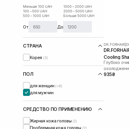
Меньше 100 UAH
1000 – 2000 UAH
100 – 500 UAH
2000 – 5000 UAH
500 – 1000 UAH
Больше 5000 UAH
От
До
DR. FORHAIR
|
D
СТРАНА
DR.FORHAIR
Cooling Sh
Корея
(3)
Глубоко очи
охолодженн
ПОЛ
935₴
для женщин
(+8)
для мужчин
СРЕДСТВО ПО ПРИМЕНЕНИЮ
Жирная кожа головы
(2)
Проблемная кожа головы
(2)