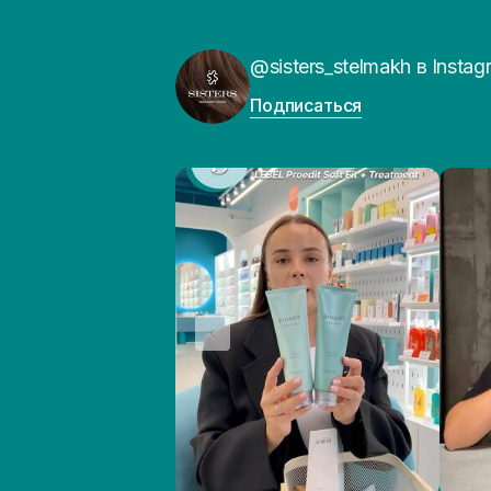
@sisters_stelmakh в Instag
Подписаться