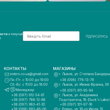
Email
вости
и получай
підписатись
з
КОНТАКТЫ
МАГАЗИНЫ
sisters.co.ua@gmail.com
г. Львов, ул. Степана Бандеры
Пн.-Пт. с 10:00 до 19:00
+38 (098) 778-13-79
Сб.-Вс. с 11:00 до 18:00
г. Львов, ул. Ивана Франка, 36
Менеджер
+38 (097) 611-95-94
+38 (097) 612-54-81
г. Львов, ул. Академика
+38 (097) 788-12-88
Подстригача, 1В (Duck's Lake)
+38 (097) 983-41-20
+38 (097) 101-97-16
+38 (068) 693-46-00
г. Ровно, ул. 16-го Июля, 15