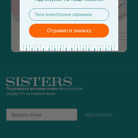
email
Отримати знижку
Подпишись на наши новости
и получай
скидку 5% на первый заказ
Email
підписатись