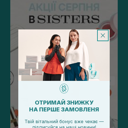
ОТРИМАЙ ЗНИЖКУ
НА ПЕРШЕ ЗАМОВЛЕНЯ
Твій вітальний бонус вже чекає —
підписуйся
на
наші новини!