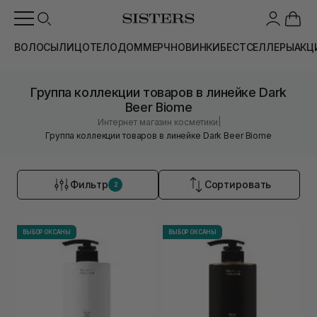
ВОЛОСЫ
ЛИЦО
ТЕЛО
ДОМ
МЕРЧ
НОВИНКИ
БЕСТСЕЛЛЕРЫ
АКЦ
Группа коллекции товаров в линейке Dark
Beer Biome
|
Интернет магазин косметики
Группа коллекции товаров в линейке Dark Beer Biome
Фильтр
Сортировать
2
ВЫБОР ОКСАНЫ
ВЫБОР ОКСАНЫ