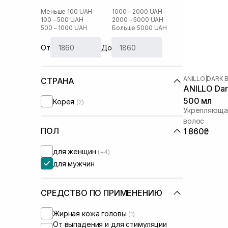
Меньше 100 UAH
1000 – 2000 UAH
100 – 500 UAH
2000 – 5000 UAH
500 – 1000 UAH
Больше 5000 UAH
От
До
ANILLO
|
DARK 
СТРАНА
ANILLO Dar
500 мл
Корея
(2)
Укрепляюща
волос
ПОЛ
1 860₴
для женщин
(+4)
для мужчин
СРЕДСТВО ПО ПРИМЕНЕНИЮ
Жирная кожа головы
(1)
От выпадения и для стимуляции