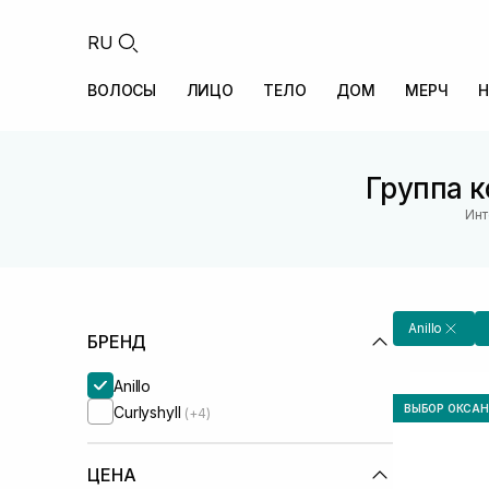
RU
ВОЛОСЫ
ЛИЦО
ТЕЛО
ДОМ
МЕРЧ
Н
Группа к
Инт
Anillo
БРЕНД
Anillo
ВЫБОР ОКСА
Curlyshyll
(+4)
ЦЕНА