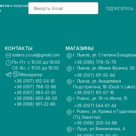
Email
вости
и получай
підписатись
з
КОНТАКТЫ
МАГАЗИНЫ
sisters.co.ua@gmail.com
г. Львов, ул. Степана Бандеры
Пн.-Пт. с 10:00 до 19:00
+38 (098) 778-13-79
Сб.-Вс. с 11:00 до 18:00
г. Львов, ул. Ивана Франка, 36
Менеджер
+38 (097) 611-95-94
+38 (097) 612-54-81
г. Львов, ул. Академика
+38 (097) 788-12-88
Подстригача, 1В (Duck's Lake)
+38 (097) 983-41-20
+38 (097) 101-97-16
+38 (068) 693-46-00
г. Ровно, ул. 16-го Июля, 15
+38 (068) 951-22-86
+38 (097) 544-61-44
г. Ровно, ул. Кулика и Гудачека
(ТЦ Экватор)
+38 (068) 209-34-88
г. Луцк, ул. Винниченка, 4
+38 (098) 076-60-62