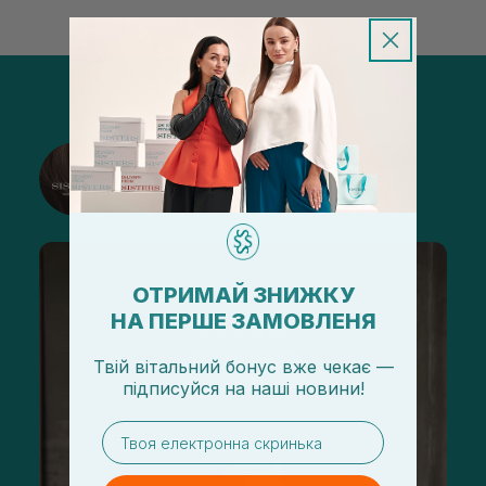
@sisters_stelmakh в Instagram
Подписаться
ОТРИМАЙ ЗНИЖКУ
НА ПЕРШЕ ЗАМОВЛЕНЯ
Твій вітальний бонус вже чекає —
підписуйся
на
наші новини!
email