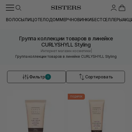
ВОЛОСЫ
ЛИЦО
ТЕЛО
ДОМ
МЕРЧ
НОВИНКИ
БЕСТСЕЛЛЕРЫ
АКЦ
Группа коллекции товаров в линейке
CURLYSHYLL Styling
|
Интернет магазин косметики
Группа коллекции товаров в линейке CURLYSHYLL Styling
Фильтр
Сортировать
1
ПОДАРОК