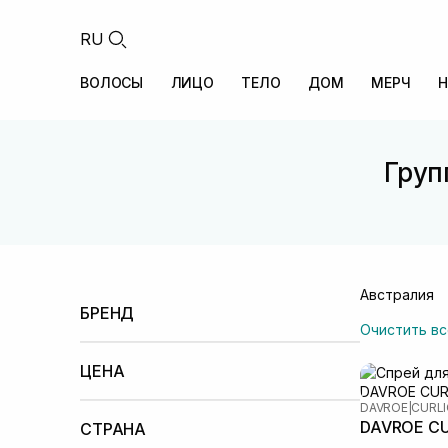
RU
ВОЛОСЫ
ЛИЦО
ТЕЛО
ДОМ
МЕРЧ
Н
Груп
Австралия
БРЕНД
Очистить вс
Davroe
(5)
ЦЕНА
Меньше 100 UAH
100 – 500 UAH
500 –
DAVROE
|
CURL
DAVROE CUR
1000 UAH
СТРАНА
1000 – 2000 UAH
2000 – 5000 UAH