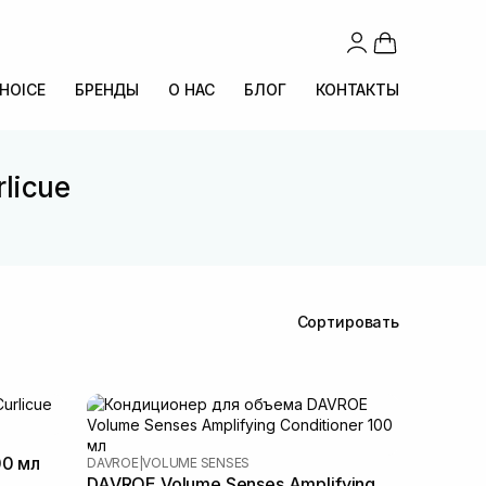
CHOICE
БРЕНДЫ
О НАС
БЛОГ
КОНТАКТЫ
licue
Сортировать
00 мл
DAVROE
|
VOLUME SENSES
DAVROE Volume Senses Amplifying