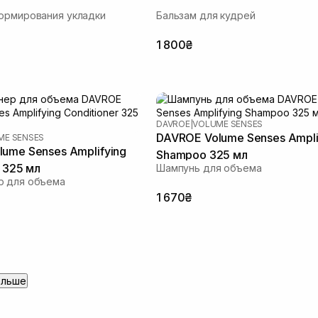
ормирования укладки
Бальзам для кудрей
1 800₴
DAVROE
|
VOLUME SENSES
DAVROE Volume Senses Ampli
ME SENSES
ume Senses Amplifying
Shampoo 325 мл
r 325 мл
Шампунь для объема
р для объема
1 670₴
ольше