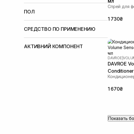
мл
Больше 5000 UAH
Австралия
Спрей для ф
От
ПОЛ
До
1 730₴
для женщин
(5)
для мужчин
(3)
СРЕДСТВО ПО ПРИМЕНЕНИЮ
Вьющиеся волосы
(2)
Окрашенные
волосы
АКТИВНИЙ КОМПОНЕНТ
(3)
Тонкие волосы
(3)
Для
объема волос
(3)
Экстракт сливы какаду
(5)
Масло
DAVROE
|
VOLU
авокадо
(2)
Масло подсолнечника
(1)
DAVROE Vol
Пантенол
(2)
Протеины киноа
(4)
Conditione
Кондиционе
1 670₴
Показать б