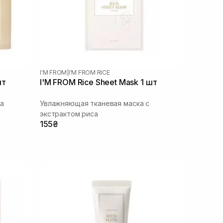
I'M FROM
|
I'M FROM RICE
шт
I'M FROM Rice Sheet Mask 1 шт
са
Увлажняющая тканевая маска с
экстрактом риса
155₴