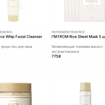
FROM RICE
I'M FROM
|
I'M FROM RICE
ce Whip Facial Cleanser
I'M FROM Rice Sheet Mask 5 
средство для лица
Увлажняющая тканевая маска с
экстрактом риса
775₴