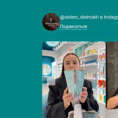
@sisters_stelmakh в Instag
Подписаться