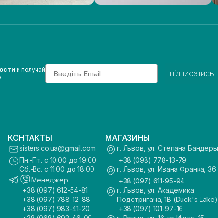
Email
вости
и получай
підписатись
з
КОНТАКТЫ
МАГАЗИНЫ
sisters.co.ua@gmail.com
г. Львов, ул. Степана Бандеры
Пн.-Пт. с 10:00 до 19:00
+38 (098) 778-13-79
Сб.-Вс. с 11:00 до 18:00
г. Львов, ул. Ивана Франка, 36
Менеджер
+38 (097) 611-95-94
+38 (097) 612-54-81
г. Львов, ул. Академика
+38 (097) 788-12-88
Подстригача, 1В (Duck's Lake)
+38 (097) 983-41-20
+38 (097) 101-97-16
+38 (068) 693-46-00
г. Ровно, ул. 16-го Июля, 15