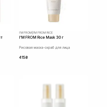
I'M FROM
|
I'M FROM RICE
шт
I'M FROM Rice Mask 30 г
Рисовая маска-скраб для лица
415₴