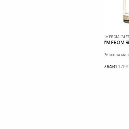
I'M FROM
|
I'M 
I'M FROM Ri
Рисовая мас
764₴
1 175₴