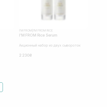
I'M FROM
|
I'M FROM RICE
I'M FROM Rice Serum
Акционный набор из двух сывороток
2 230₴