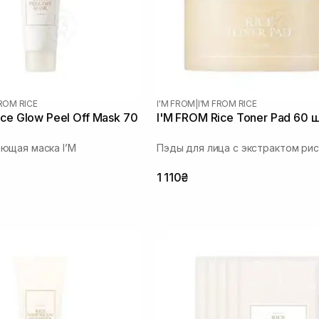
FROM RICE
I'M FROM
|
I'M FROM RICE
ice Glow Peel Off Mask 70
I'M FROM Rice Toner Pad 60 
ющая маска I’M
Пэды для лица с экстрактом ри
1 110₴