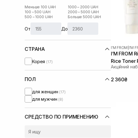
Меньше 100 UAH
1000 – 2000 UAH
100 – 500 UAH
2000 – 5000 UAH
500 – 1000 UAH
Больше 5000 UAH
От
До
I'M FROM
|
I'M 
СТРАНА
I’M FROM Ri
Rice Toner
Корея
(17)
Акційний наб
ПОЛ
2 360₴
для женщин
(17)
для мужчин
(8)
СРЕДСТВО ПО ПРИМЕНЕНИЮ