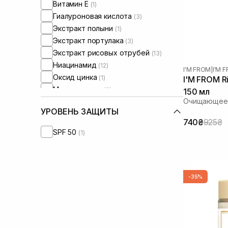
Витамин Е
(1)
Гиалуроновая кислота
(3)
Экстракт полыни
(1)
Экстракт портулака
(3)
Экстракт рисовых отрубей
(13)
Ниацинамид
(12)
I'M FROM
|
I'M 
Оксид цинка
(1)
I'M FROM Ri
Масло арганы
(2)
150 мл
Очищающее 
Масло ши
(2)
УРОВЕНЬ ЗАЩИТЫ
Сквалан
(2)
740₴
925₴
SPF 50
(1)
-35%