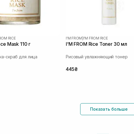
FROM RICE
I'M FROM
|
I'M FROM RICE
ce Mask 110 г
I'M FROM Rice Toner 30 мл
ка-скраб для лица
Рисовый увлажняющий тонер
445₴
Показать больше