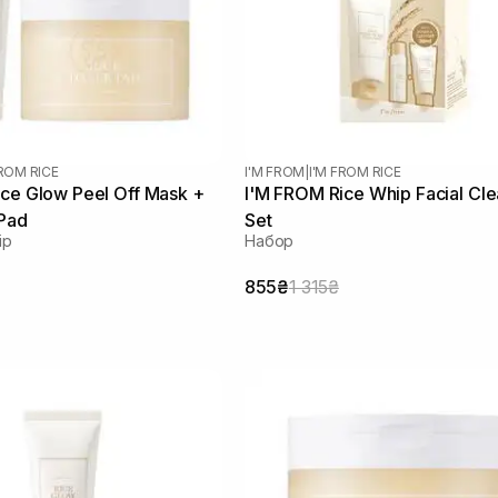
FROM RICE
I'M FROM
|
I'M FROM RICE
ce Glow Peel Off Mask +
I'M FROM Rice Whip Facial Cl
 Pad
Set
ір
Набор
855₴
1 315₴