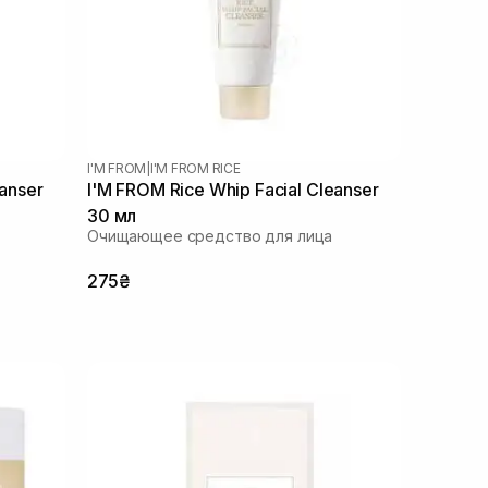
I'M FROM
|
I'M FROM RICE
eanser
I'M FROM Rice Whip Facial Cleanser
30 мл
Очищающее средство для лица
275₴