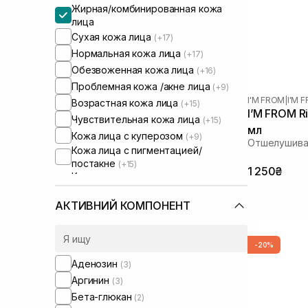
Жирная/комбинированная кожа
лица
Сухая кожа лица
(+17)
Нормальная кожа лица
(+17)
Обезвоженная кожа лица
(+16)
Проблемная кожа /акне лица
(+9)
I'M FROM
|
I'M 
Возрастная кожа лица
(+15)
I’M FROM R
Чувствительная кожа лица
(+15)
мл
Кожа лица с куперозом
(+9)
Отшелушива
Кожа лица с пигментацией/
постакне
(+15)
1 250₴
Кожа лица с расширенными порами
(+6)
Кожа лица с нарушенным
АКТИВНИЙ КОМПОНЕНТ
барьером
(+10)
Кожа лица с нарушенным
микробиомом
(+10)
-20%
Увлажняющие сыворотки для лица
Аденозин
(3)
(+1)
Аргинин
(3)
Бета-глюкан
(2)