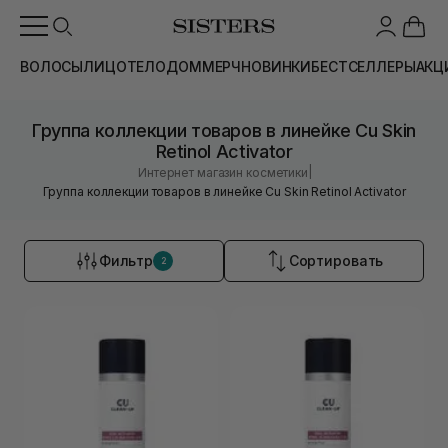
ВОЛОСЫ
ЛИЦО
ТЕЛО
ДОМ
МЕРЧ
НОВИНКИ
БЕСТСЕЛЛЕРЫ
АКЦ
Группа коллекции товаров в линейке Cu Skin
Retinol Activator
|
Интернет магазин косметики
Группа коллекции товаров в линейке Cu Skin Retinol Activator
Фильтр
Сортировать
2