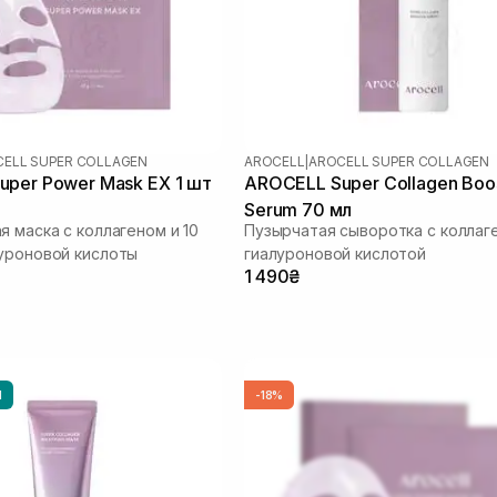
ELL SUPER COLLAGEN
AROCELL
|
AROCELL SUPER COLLAGEN
per Power Mask EX 1 шт
AROCELL Super Collagen Boo
Serum 70 мл
я маска с коллагеном и 10
Пузырчатая сыворотка с коллаг
уроновой кислоты
гиалуроновой кислотой
1 490₴
Ы
-18%