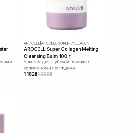
AROCELL
|
AROCELL SUPER COLLAGEN
ster
AROCELL Super Collagen Melting
Cleansing Balm 100 г
еном и
Бальзам для глубокой очистки с
коллагеном и пептидами
1 182₴
1 390₴