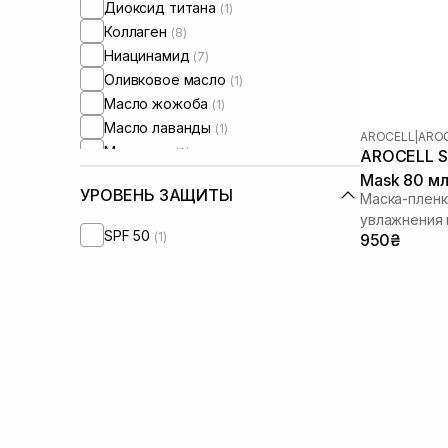
Диоксид титана
(1)
Коллаген
(8)
Ниацинамид
(7)
Оливковое масло
(1)
Масло жожоба
(1)
Масло лаванды
(1)
AROCELL
|
AROC
Масло ши
(2)
AROCELL Su
Пептиды
(6)
Mask 80 м
УРОВЕНЬ ЗАЩИТЫ
Маска-пленк
Полинуклеотиды
(1)
увлажнения 
Розмарин
(1)
SPF 50
(1)
950₴
Сквалан
(1)
Стволовые клетки
(1)
Токоферол
(1)