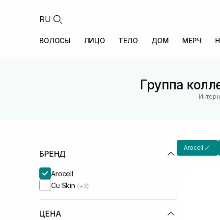
RU
ВОЛОСЫ
ЛИЦО
ТЕЛО
ДОМ
МЕРЧ
Н
Группа колле
Интерн
Arocell
БРЕНД
Arocell
Cu Skin
(+3)
ЦЕНА