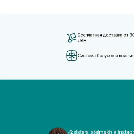
Бесплатная доставка от 3
UAH
Система бонусов и лояльн
@sisters_stelmakh в Instag