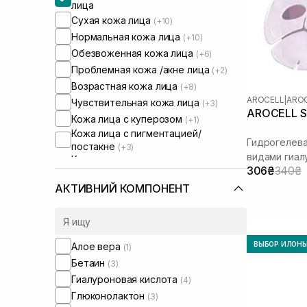
лица
Сухая кожа лица
(+10)
Нормальная кожа лица
(+10)
Обезвоженная кожа лица
(+6)
Проблемная кожа /акне лица
(+2)
Возрастная кожа лица
(+8)
AROCELL
|
AROC
Чувствительная кожа лица
(+3)
AROCELL Su
Кожа лица с куперозом
(+1)
Кожа лица с пигментацией/
Гидрогелева
постакне
(+3)
видами гиал
Кожа лица с расширенными порами
306₴
340₴
(+2)
Кожа лица с нарушенным
АКТИВНИЙ КОМПОНЕНТ
барьером
(+5)
Кожа лица с нарушенным
микробиомом
(+4)
ВЫБОР ИЛОН
Алое вера
(1)
Бетаин
(3)
Гиалуроновая кислота
(4)
Глюконолактон
(3)