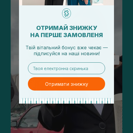
ОТРИМАЙ ЗНИЖКУ
НА ПЕРШЕ ЗАМОВЛЕНЯ
Твій вітальний бонус вже чекає —
підписуйся
на
наші новини!
email
Отримати знижку