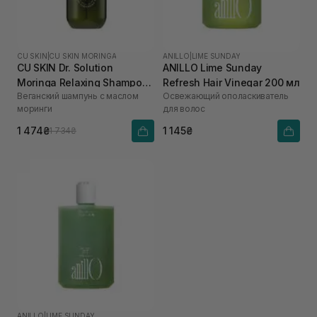
CU SKIN
|
CU SKIN MORINGA
ANILLO
|
LIME SUNDAY
CU SKIN Dr. Solution
ANILLO Lime Sunday
Moringa Relaxing Shampoo
Refresh Hair Vinegar 200 мл
Веганский шампунь с маслом
Освежающий ополаскиватель
400 мл
моринги
для волос
1 474₴
1 145₴
1 734₴
ANILLO
|
LIME SUNDAY