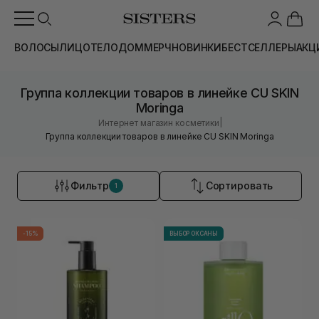
ВОЛОСЫ
ЛИЦО
ТЕЛО
ДОМ
МЕРЧ
НОВИНКИ
БЕСТСЕЛЛЕРЫ
АКЦ
Группа коллекции товаров в линейке CU SKIN
Moringa
|
Интернет магазин косметики
Группа коллекции товаров в линейке CU SKIN Moringa
Фильтр
Сортировать
1
-15%
ВЫБОР ОКСАНЫ