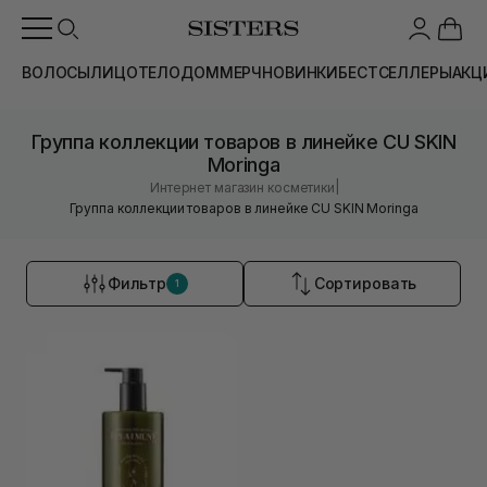
ВОЛОСЫ
ЛИЦО
ТЕЛО
ДОМ
МЕРЧ
НОВИНКИ
БЕСТСЕЛЛЕРЫ
АКЦ
Группа коллекции товаров в линейке CU SKIN
Moringa
|
Интернет магазин косметики
Группа коллекции товаров в линейке CU SKIN Moringa
Фильтр
Сортировать
1