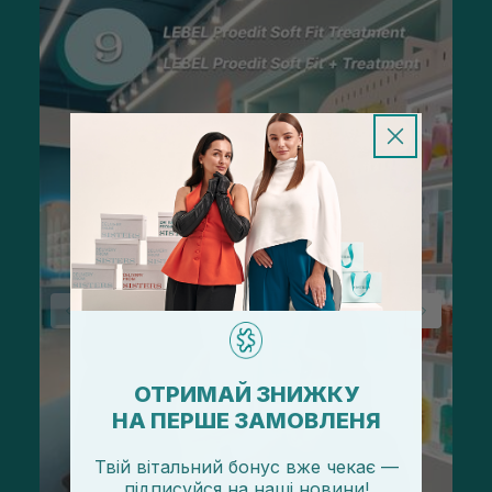
ОТРИМАЙ ЗНИЖКУ
НА ПЕРШЕ ЗАМОВЛЕНЯ
Твій вітальний бонус вже чекає —
підписуйся
на
наші новини!