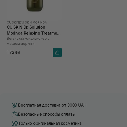
CU SKIN
|
CU SKIN MORINGA
CU SKIN Dr. Solution
Moringa Relaxing Treatment
Веганский кондиционер с
400 мл
маслом моринги
1 734₴
Бесплатная доставка от 3000 UAH
Безопасные способы оплаты
Только оригинальная косметика