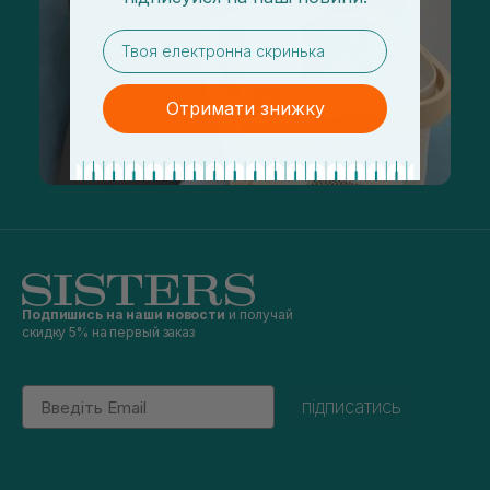
email
Отримати знижку
Подпишись на наши новости
и получай
скидку 5% на первый заказ
Email
підписатись