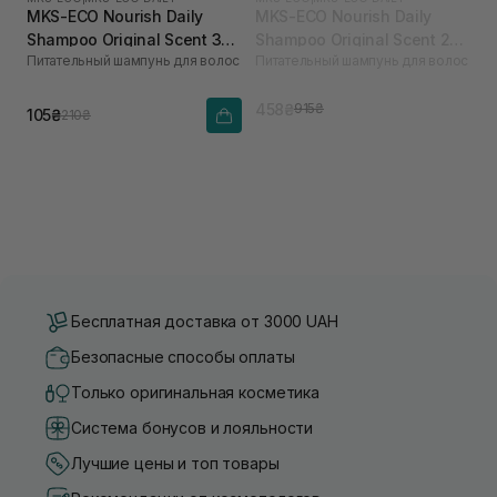
MKS-ECO Nourish Daily
MKS-ECO Nourish Daily
Shampoo Original Scent 30
Shampoo Original Scent 296
Питательный шампунь для волос
Питательный шампунь для волос
мл
мл
458₴
915₴
105₴
210₴
Бесплатная доставка от 3000 UAH
Безопасные способы оплаты
Только оригинальная косметика
Система бонусов и лояльности
Лучшие цены и топ товары