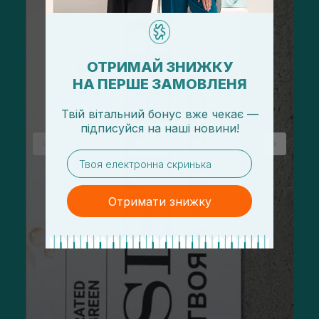
ОТРИМАЙ ЗНИЖКУ
НА ПЕРШЕ ЗАМОВЛЕНЯ
Твій вітальний бонус вже чекає —
підписуйся
на
наші новини!
email
Отримати знижку