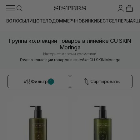
ВОЛОСЫ
ЛИЦО
ТЕЛО
ДОМ
МЕРЧ
НОВИНКИ
БЕСТСЕЛЛЕРЫ
АКЦ
Группа коллекции товаров в линейке CU SKIN
Moringa
|
Интернет магазин косметики
Группа коллекции товаров в линейке CU SKIN Moringa
Фильтр
Сортировать
1