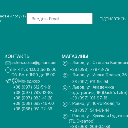
Email
вости
и получай
підписатись
з
КОНТАКТЫ
МАГАЗИНЫ
sisters.co.ua@gmail.com
г. Львов, ул. Степана Бандеры
Пн.-Пт. с 10:00 до 19:00
+38 (098) 778-13-79
Сб.-Вс. с 11:00 до 18:00
г. Львов, ул. Ивана Франка, 36
Менеджер
+38 (097) 611-95-94
+38 (097) 612-54-81
г. Львов, ул. Академика
+38 (097) 788-12-88
Подстригача, 1В (Duck's Lake)
+38 (097) 983-41-20
+38 (097) 101-97-16
+38 (068) 693-46-00
г. Ровно, ул. 16-го Июля, 15
+38 (068) 951-22-86
+38 (097) 544-61-44
г. Ровно, ул. Кулика и Гудачека
(ТЦ Экватор)
+38 (068) 209-34-88