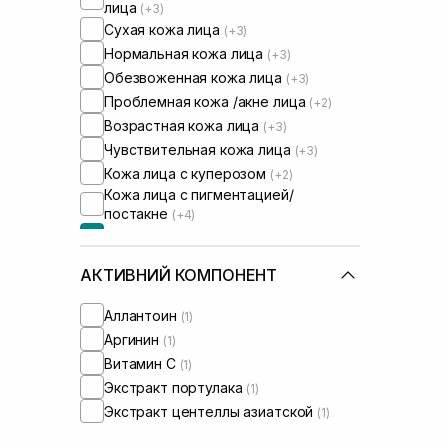
лица
(+3)
Сухая кожа лица
(+3)
Нормальная кожа лица
(+3)
Обезвоженная кожа лица
(+3)
Проблемная кожа /акне лица
(+2)
Возрастная кожа лица
(+3)
Чувствительная кожа лица
(+3)
Кожа лица с куперозом
(+2)
Кожа лица с пигментацией/
постакне
(+4)
Кожа лица с расширенными порами
Кожа лица с нарушенным
АКТИВНИЙ КОМПОНЕНТ
барьером
(+2)
Кожа лица с нарушенным
микробиомом
Аллантоин
(+2)
(1)
Сыворотки от постакне
(+1)
Аргинин
(1)
Витамин C
(1)
Экстракт портулака
(1)
Экстракт центеллы азиатской
(1)