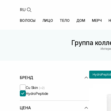
RU
ВОЛОСЫ
ЛИЦО
ТЕЛО
ДОМ
МЕРЧ
Н
Группа колле
Интерн
HydroPepti
БРЕНД
Cu Skin
(+2)
HydroPeptide
ЦЕНА