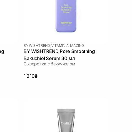
BY WISHTREND
|
VITAMIN A-MAZING
ng
BY WISHTREND Pore Smoothing
Bakuchiol Serum 30 мл
Сыворотка с бакучиолом
1 210₴