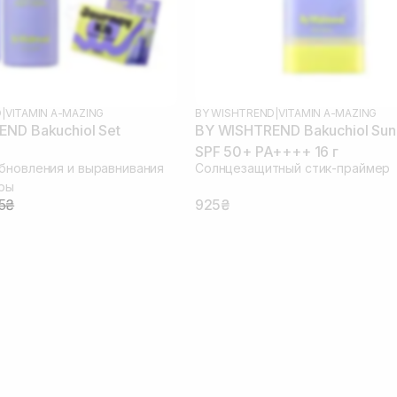
D
|
VITAMIN A-MAZING
BY WISHTREND
|
VITAMIN A-MAZING
ND Bakuchiol Set
BY WISHTREND Bakuchiol Sun 
SPF 50+ PA++++ 16 г
бновления и выравнивания
Солнцезащитный стик-праймер
уры
5₴
925₴