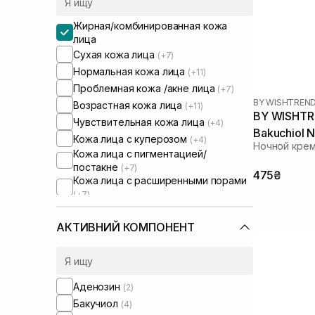
Жирная/комбинированная кожа
лица
Сухая кожа лица
(+7)
Нормальная кожа лица
(+11)
Проблемная кожа /акне лица
(+7)
BY WISHTREN
Возрастная кожа лица
(+11)
BY WISHTRE
Чувствительная кожа лица
(+4)
Bakuchiol N
Кожа лица с куперозом
(+4)
Ночной крем
Кожа лица с пигментацией/
постакне
(+7)
475₴
Кожа лица с расширенными порами
(+7)
Проблемная кожа тела
(+1)
АКТИВНИЙ КОМПОНЕНТ
Аденозин
(2)
Бакучиол
(4)