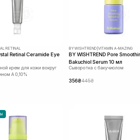
AL RETINAL
BY WISHTREND
|
VITAMIN A-MAZING
tal Retinal Ceramide Eye
BY WISHTREND Pore Smoothi
Bakuchiol Serum 10 мл
ной крем для кожи вокруг
Сыворотка с бакучиолом
ином А 0,10%
356₴
445₴
НЫ