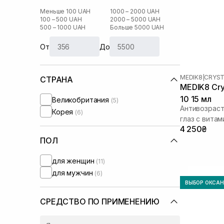
Меньше 100 UAH
1000 – 2000 UAH
100 – 500 UAH
2000 – 5000 UAH
500 – 1000 UAH
Больше 5000 UAH
От
До
MEDIK8
|
CRYST
СТРАНА
MEDIK8 Crys
10 15 мл
Великобритания
(5)
Антивозраст
Корея
(6)
глаз с витам
4 250₴
ПОЛ
для женщин
(11)
для мужчин
(6)
ВЫБОР ОКСА
СРЕДСТВО ПО ПРИМЕНЕНИЮ