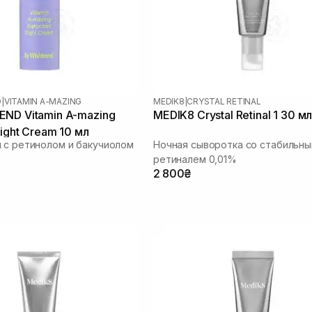
D
|
VITAMIN A-MAZING
MEDIK8
|
CRYSTAL RETINAL
ND Vitamin A-mazing
MEDIK8 Crystal Retinal 1 30 м
ight Cream 10 мл
 с ретинолом и бакучиолом
Ночная сыворотка со стабильн
ретиналем 0,01%
2 800₴