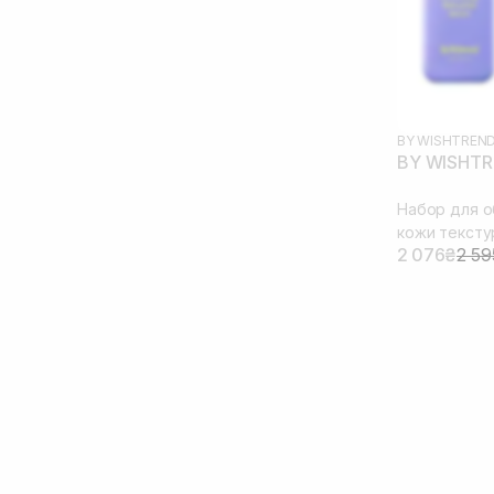
BY WISHTREN
BY WISHTRE
Набор для о
кожи текст
2 076₴
2 59