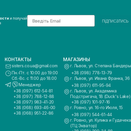
Email
вости
и получай
підписатись
з
КОНТАКТЫ
МАГАЗИНЫ
sisters.co.ua@gmail.com
г. Львов, ул. Степана Бандеры
Пн.-Пт. с 10:00 до 19:00
+38 (098) 778-13-79
Сб.-Вс. с 11:00 до 18:00
г. Львов, ул. Ивана Франка, 36
Менеджер
+38 (097) 611-95-94
+38 (097) 612-54-81
г. Львов, ул. Академика
+38 (097) 788-12-88
Подстригача, 1В (Duck's Lake)
+38 (097) 983-41-20
+38 (097) 101-97-16
+38 (068) 693-46-00
г. Ровно, ул. 16-го Июля, 15
+38 (068) 951-22-86
+38 (097) 544-61-44
г. Ровно, ул. Кулика и Гудачека
(ТЦ Экватор)