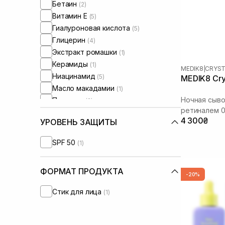
Бетаин
(2)
Витамин Е
(5)
Гиалуроновая кислота
(5)
Глицерин
(4)
Экстракт ромашки
(1)
Керамиды
(1)
MEDIK8
|
CRYST
Ниацинамид
(5)
MEDIK8 Crys
Масло макадамии
(1)
Ночная сыво
Пептиды
(2)
ретиналем 
Ретиналь
(7)
4 300₴
УРОВЕНЬ ЗАЩИТЫ
Ретинол/ Витамин А
(1)
Сквалан
(1)
SPF 50
(1)
ФОРМАТ ПРОДУКТА
-20%
Стик для лица
(1)