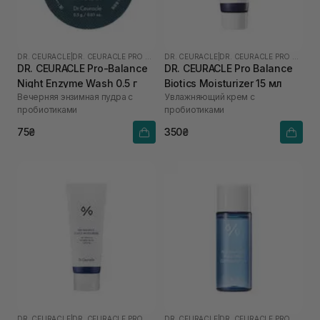
DR. CEURACLE
|
DR. CEURACLE PRO BALANCE
DR. CEURACLE
|
DR. CEURACLE PRO BALANCE
DR. CEURACLE Pro-Balance
DR. CEURACLE Pro Balance
Night Enzyme Wash 0.5 г
Biotics Moisturizer 15 мл
Вечерняя энзимная пудра с
Увлажняющий крем с
пробиотиками
пробиотиками
75₴
350₴
DR. CEURACLE
|
DR. CEURACLE PRO BALANCE
DR. CEURACLE
|
DR. CEURACLE PRO BALANCE