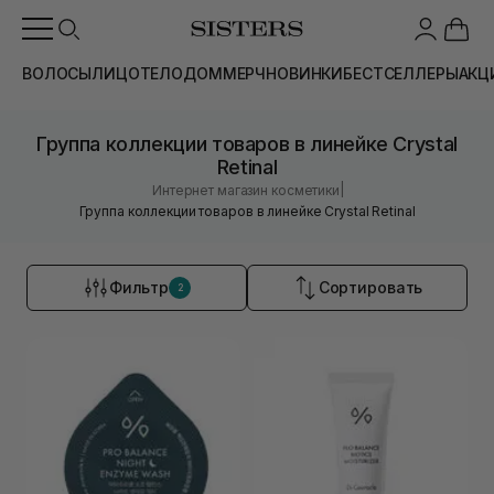
ВОЛОСЫ
ЛИЦО
ТЕЛО
ДОМ
МЕРЧ
НОВИНКИ
БЕСТСЕЛЛЕРЫ
АКЦ
Группа коллекции товаров в линейке Crystal
Retinal
|
Интернет магазин косметики
Группа коллекции товаров в линейке Crystal Retinal
Фильтр
Сортировать
2