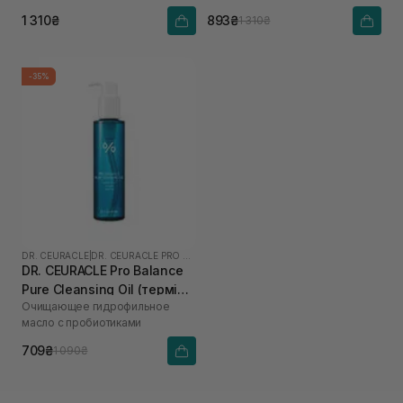
1 310₴
893₴
1 310₴
-35%
DR. CEURACLE
|
DR. CEURACLE PRO BALANCE
DR. CEURACLE Pro Balance
Pure Cleansing Oil (термін
Очищающее гидрофильное
до 01.27р.) 155 мл
масло с пробиотиками
709₴
1 090₴