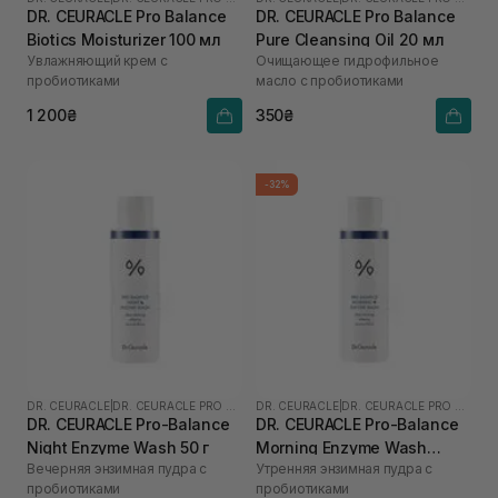
DR. CEURACLE Pro Balance
DR. CEURACLE Pro Balance
Biotics Moisturizer 100 мл
Pure Cleansing Oil 20 мл
Увлажняющий крем с
Очищающее гидрофильное
пробиотиками
масло с пробиотиками
1 200₴
350₴
-32%
DR. CEURACLE
|
DR. CEURACLE PRO BALANCE
DR. CEURACLE
|
DR. CEURACLE PRO BALANCE
DR. CEURACLE Pro-Balance
DR. CEURACLE Pro-Balance
Night Enzyme Wash 50 г
Morning Enzyme Wash
Вечерняя энзимная пудра с
Утренняя энзимная пудра с
(термін до 01.27р.) 50 г
пробиотиками
пробиотиками