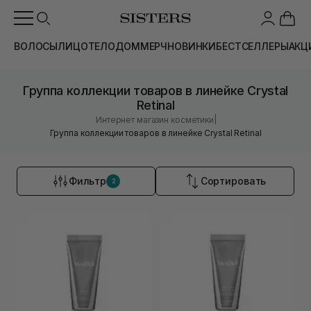
ВОЛОСЫ
ЛИЦО
ТЕЛО
ДОМ
МЕРЧ
НОВИНКИ
БЕСТСЕЛЛЕРЫ
АКЦ
Группа коллекции товаров в линейке Crystal
Retinal
|
Интернет магазин косметики
Группа коллекции товаров в линейке Crystal Retinal
Фильтр
Сортировать
2