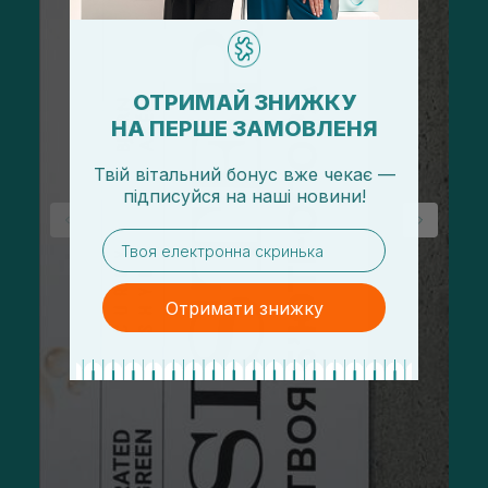
ОТРИМАЙ ЗНИЖКУ
НА ПЕРШЕ ЗАМОВЛЕНЯ
Твій вітальний бонус вже чекає —
підписуйся
на
наші новини!
email
Отримати знижку