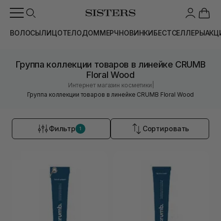
ВОЛОСЫ
ЛИЦО
ТЕЛО
ДОМ
МЕРЧ
НОВИНКИ
БЕСТСЕЛЛЕРЫ
АКЦ
Группа коллекции товаров в линейке CRUMB
Floral Wood
|
Интернет магазин косметики
Группа коллекции товаров в линейке CRUMB Floral Wood
Фильтр
Сортировать
1