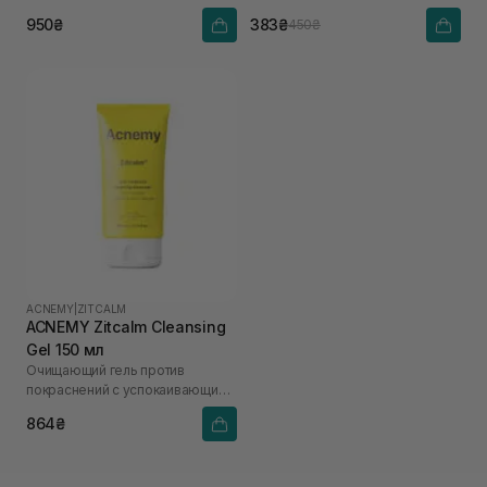
950₴
383₴
450₴
ACNEMY
|
ZITCALM
ACNEMY Zitcalm Cleansing
Gel 150 мл
Очищающий гель против
покраснений с успокаивающим
эффектом
864₴