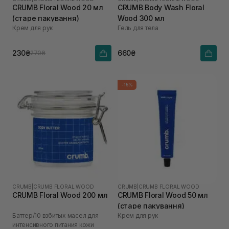
CRUMB Floral Wood 20 мл
CRUMB Body Wash Floral
(старе пакування)
Wood 300 мл
Крем для рук
Гель для тела
230₴
660₴
270₴
-15%
CRUMB
|
CRUMB FLORAL WOOD
CRUMB
|
CRUMB FLORAL WOOD
CRUMB Floral Wood 200 мл
CRUMB Floral Wood 50 мл
(старе пакування)
Баттер/10 взбитых масел для
Крем для рук
интенсивного питания кожи