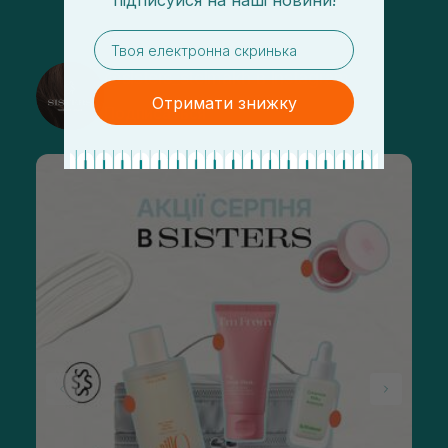
підписуйся
на
наші новини!
email
@sisters_stelmakh в Instagram
Отримати знижку
Подписаться