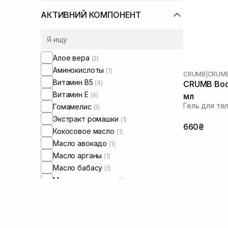
АКТИВНИЙ КОМПОНЕНТ
Алое вера
(2)
Аминокислоты
(1)
CRUMB
|
CRUMB
Витамин B5
(4)
CRUMB Bod
Витамин Е
(4)
мл
Гель для те
Гомамелис
(1)
Экстракт ромашки
(1)
660₴
Кокосовое масло
(1)
Масло авокадо
(1)
Масло арганы
(1)
Масло бабасу
(1)
Масло макадамии
(1)
Масло миндаля
(4)
Масло ши
(1)
Пантенол
(5)