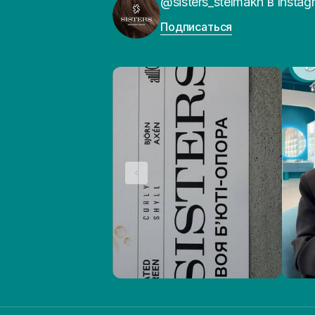
@sisters_stelmakh в Instag
Подписаться