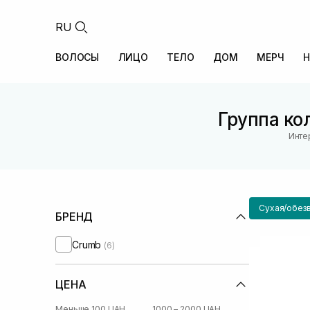
RU
ВОЛОСЫ
ЛИЦО
ТЕЛО
ДОМ
МЕРЧ
Н
Группа ко
Инте
Сухая/обез
БРЕНД
Crumb
(6)
ЦЕНА
Меньше 100 UAH
1000 – 2000 UAH