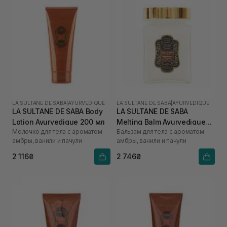
LA SULTANE DE SABA
|
AYURVEDIQUE
LA SULTANE DE SABA
|
AYURVEDIQUE
LA SULTANE DE SABA Body
LA SULTANE DE SABA
Lotion Ayurvedique 200 мл
Melting Balm Ayurvedique
Молочко для тела с ароматом
Бальзам для тела с ароматом
300 мл
амбры, ванили и пачули
амбры, ванили и пачули
2 116₴
2 746₴