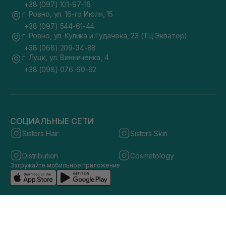
+38 (097) 101-97-16
г. Ровно, ул. 16-го Июля, 15
+38 (097) 544-61-44
г. Ровно, ул. Кулика и Гудачека, 23 (ТЦ Экватор)
+38 (068) 209-34-88
г. Луцк, ул. Винниченка, 4
+38 (098) 076-60-62
СОЦИАЛЬНЫЕ СЕТИ
Sisters Hair
Sisters Skin
Distribution
Cosmetology
Загружайте мобильное приложение