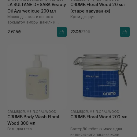
LA SULTANE DE SABA Beauty
CRUMB Floral Wood 20 мл
Oil Ayurvedique 200 мл
(старе пакування)
Масло для тела и волос с
Крем для рук
ароматом амбры, ванили и
пачули
2 615₴
230₴
270₴
CRUMB
|
CRUMB FLORAL WOOD
CRUMB
|
CRUMB FLORAL WOOD
CRUMB Body Wash Floral
CRUMB Floral Wood 200 мл
Wood 300 мл
Гель для тела
Баттер/10 взбитых масел для
интенсивного питания кожи