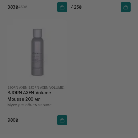
383₴
425₴
450₴
BJORN AXEN
|
BJORN AXEN VOLUMIZING
BJORN AXEN Volume
Mousse 200 мл
Мусс для объема волос
980₴