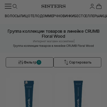
ВОЛОСЫ
ЛИЦО
ТЕЛО
ДОМ
МЕРЧ
НОВИНКИ
БЕСТСЕЛЛЕРЫ
АКЦ
Группа коллекции товаров в линейке CRUMB
Floral Wood
|
Интернет магазин косметики
Группа коллекции товаров в линейке CRUMB Floral Wood
Фильтр
Сортировать
1