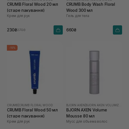
CRUMB Floral Wood 20 мл
CRUMB Body Wash Floral
(старе пакування)
Wood 300 мл
Крем для рук
Гель для тела
230₴
660₴
270₴
-15%
CRUMB
|
CRUMB FLORAL WOOD
BJORN AXEN
|
BJORN AXEN VOLUMIZING
CRUMB Floral Wood 50 мл
BJORN AXEN Volume
(старе пакування)
Mousse 80 мл
Крем для рук
Мусс для объема волос