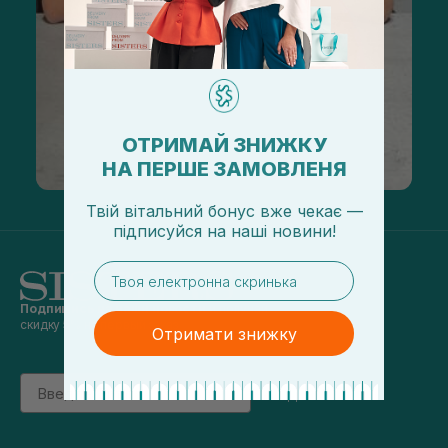
ОТРИМАЙ ЗНИЖКУ
НА ПЕРШЕ ЗАМОВЛЕНЯ
Твій вітальний бонус вже чекає —
підписуйся
на
наші новини!
email
Подпишись на наши новости
и получай
скидку 5% на первый заказ
Отримати знижку
Email
підписатись