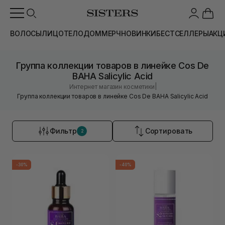
ВОЛОСЫ
ЛИЦО
ТЕЛО
ДОМ
МЕРЧ
НОВИНКИ
БЕСТСЕЛЛЕРЫ
АКЦ
Группа коллекции товаров в линейке Cos De
BAHA Salicylic Acid
|
Интернет магазин косметики
Группа коллекции товаров в линейке Cos De BAHA Salicylic Acid
Фильтр
Сортировать
2
-30%
-40%