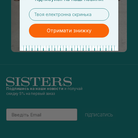
email
Отримати знижку
Подпишись на наши новости
и получай
скидку 5% на первый заказ
Email
підписатись