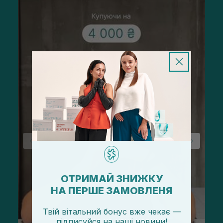
ОТРИМАЙ ЗНИЖКУ
НА ПЕРШЕ ЗАМОВЛЕНЯ
Твій вітальний бонус вже чекає —
підписуйся
на
наші новини!