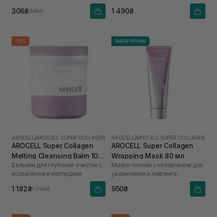
гиалуроновой кислоты
кислотой
306₴
1 490₴
340₴
-15%
ВЫБОР ИЛОНЫ
AROCELL
|
AROCELL SUPER COLLAGEN
AROCELL
|
AROCELL SUPER COLLAGEN
AROCELL Super Collagen
AROCELL Super Collagen
Melting Cleansing Balm 100
Wrapping Mask 80 мл
Бальзам для глубокой очистки с
Маска-пленка с коллагеном для
г
коллагеном и пептидами
увлажнения и лифтинга
1 182₴
950₴
1 390₴