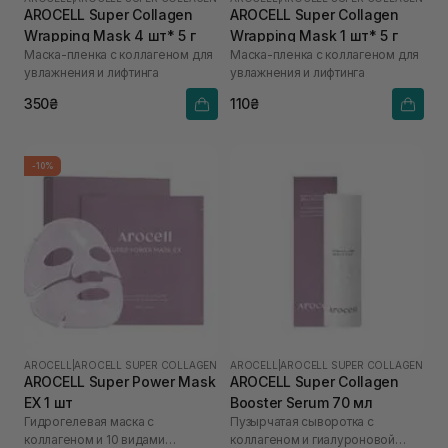
AROCELL Super Collagen
AROCELL Super Collagen
Wrapping Mask 4 шт* 5 г
Wrapping Mask 1 шт* 5 г
Маска-пленка с коллагеном для
Маска-пленка с коллагеном для
увлажнения и лифтинга
увлажнения и лифтинга
350₴
110₴
-10%
AROCELL
|
AROCELL SUPER COLLAGEN
AROCELL
|
AROCELL SUPER COLLAGEN
AROCELL Super Power Mask
AROCELL Super Collagen
EX 1 шт
Booster Serum 70 мл
Гидрогелевая маска с
Пузырчатая сыворотка с
коллагеном и 10 видами
коллагеном и гиалуроновой