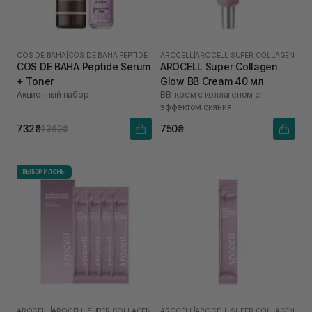
COS DE BAHA
|
COS DE BAHA PEPTIDE
AROCELL
|
AROCELL SUPER COLLAGEN
COS DE BAHA Peptide Serum
AROCELL Super Collagen
+ Toner
Glow BB Cream 40 мл
Акционный набор
ВВ-крем с коллагеном с
эффектом сияния
732₴
750₴
1 360₴
ВЫБОР ИЛОНЫ
AROCELL
|
AROCELL SUPER COLLAGEN
AROCELL
|
AROCELL SUPER COLLAGEN