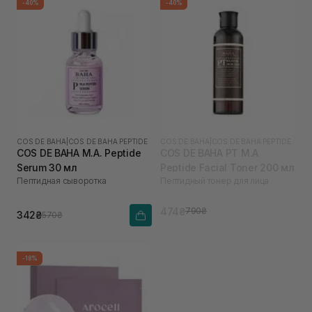
-40%
-40%
COS DE BAHA
|
COS DE BAHA PEPTIDE
COS DE BAHA
|
COS DE BAHA PEPTIDE
COS DE BAHA M.A. Peptide
COS DE BAHA PT M.A
Serum 30 мл
Peptide Facial Toner 200 мл
Пептидная сыворотка
Пептидный тонер для лица
474₴
790₴
342₴
570₴
-18%