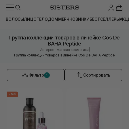
ВОЛОСЫ
ЛИЦО
ТЕЛО
ДОМ
МЕРЧ
НОВИНКИ
БЕСТСЕЛЛЕРЫ
АКЦ
Группа коллекции товаров в линейке Cos De
BAHA Peptide
|
Интернет магазин косметики
Группа коллекции товаров в линейке Cos De BAHA Peptide
Фильтр
Сортировать
1
-46%