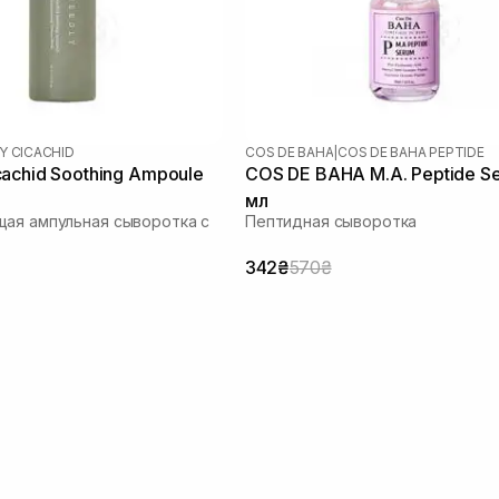
Y CICACHID
COS DE BAHA
|
COS DE BAHA PEPTIDE
achid Soothing Ampoule
COS DE BAHA M.A. Peptide S
мл
ая ампульная сыворотка с
Пептидная сыворотка
342₴
570₴