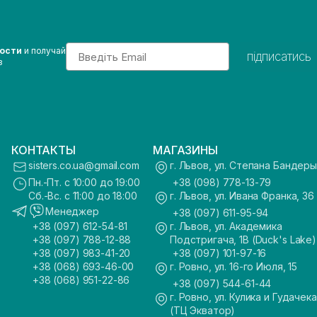
Email
вости
и получай
підписатись
з
КОНТАКТЫ
МАГАЗИНЫ
sisters.co.ua@gmail.com
г. Львов, ул. Степана Бандеры
Пн.-Пт. с 10:00 до 19:00
+38 (098) 778-13-79
Сб.-Вс. с 11:00 до 18:00
г. Львов, ул. Ивана Франка, 36
Менеджер
+38 (097) 611-95-94
+38 (097) 612-54-81
г. Львов, ул. Академика
+38 (097) 788-12-88
Подстригача, 1В (Duck's Lake)
+38 (097) 983-41-20
+38 (097) 101-97-16
+38 (068) 693-46-00
г. Ровно, ул. 16-го Июля, 15
+38 (068) 951-22-86
+38 (097) 544-61-44
г. Ровно, ул. Кулика и Гудачека
(ТЦ Экватор)