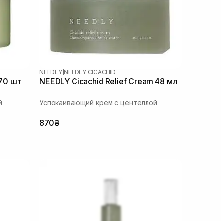
NEEDLY
|
NEEDLY CICACHID
 70 шт
NEEDLY Cicachid Relief Cream 48 мл
й
Успокаивающий крем с центеллой
870₴