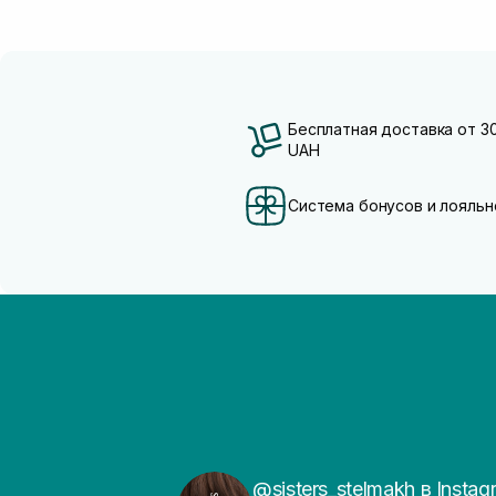
Бесплатная доставка от 3
UAH
Система бонусов и лояльн
@sisters_stelmakh в Instag