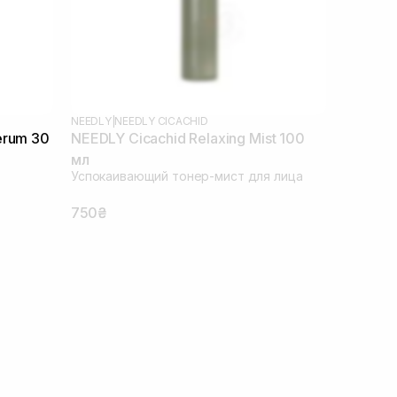
NEEDLY
|
NEEDLY CICACHID
erum 30
NEEDLY Cicachid Relaxing Mist 100
мл
Успокаивающий тонер-мист для лица
750₴