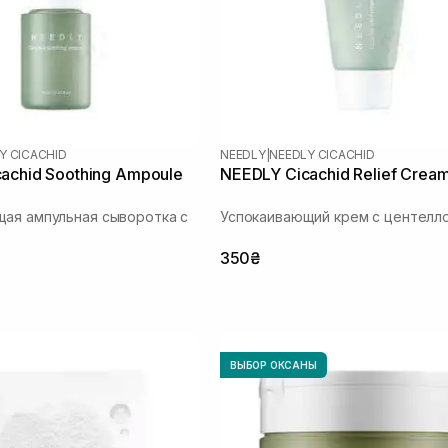
Y CICACHID
NEEDLY
|
NEEDLY CICACHID
achid Soothing Ampoule
NEEDLY Cicachid Relief Crea
ая ампульная сыворотка с
Успокаивающий крем с центелл
350₴
ВЫБОР ОКСАНЫ