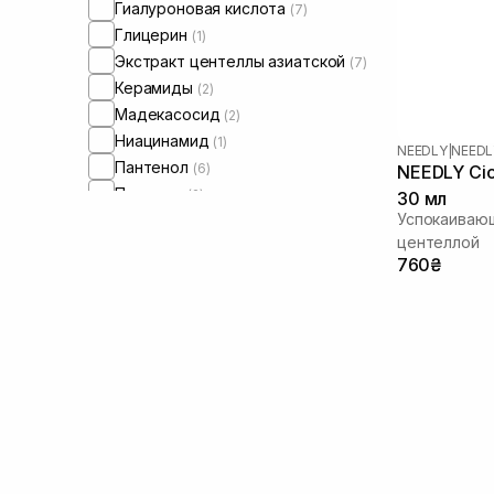
Гиалуроновая кислота
(7)
Глицерин
(1)
Экстракт центеллы азиатской
(7)
Керамиды
(2)
Мадекасосид
(2)
Ниацинамид
(1)
NEEDLY
|
NEEDL
Пантенол
(6)
NEEDLY Cic
Пептиды
(2)
30 мл
Успокаивающ
центеллой
760₴