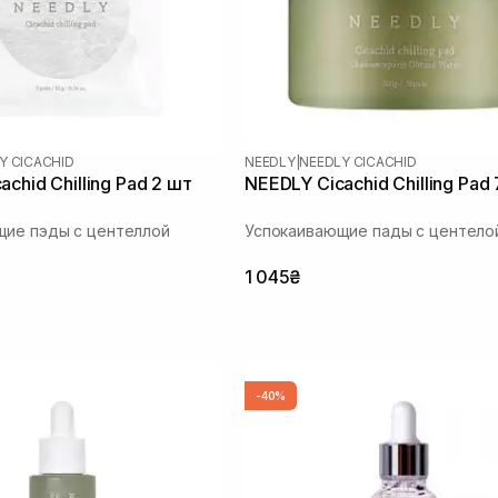
Y CICACHID
NEEDLY
|
NEEDLY CICACHID
chid Chilling Pad 2 шт
NEEDLY Cicachid Chilling Pad
щие пэды с центеллой
Успокаивающие пады с центело
1 045₴
-40%