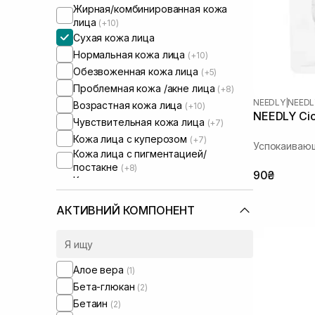
Жирная/комбинированная кожа
лица
(+10)
Сухая кожа лица
Нормальная кожа лица
(+10)
Обезвоженная кожа лица
(+5)
Проблемная кожа /акне лица
(+8)
NEEDLY
|
NEEDL
Возрастная кожа лица
(+10)
NEEDLY Cica
Чувствительная кожа лица
(+7)
Кожа лица с куперозом
(+7)
Успокаиваю
Кожа лица с пигментацией/
постакне
(+8)
90₴
Кожа лица с расширенными порами
(+8)
Кожа лица с нарушенным
АКТИВНИЙ КОМПОНЕНТ
барьером
(+7)
Кожа лица с нарушенным
микробиомом
(+7)
Алое вера
(1)
Бета-глюкан
(2)
Бетаин
(2)