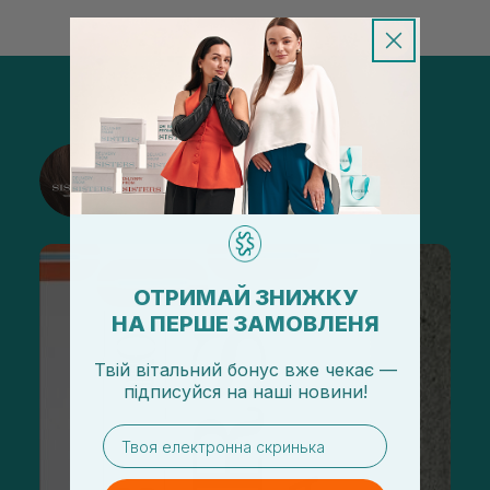
@sisters_stelmakh в Instagram
Подписаться
ОТРИМАЙ ЗНИЖКУ
НА ПЕРШЕ ЗАМОВЛЕНЯ
Твій вітальний бонус вже чекає —
підписуйся
на
наші новини!
email