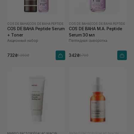
COS DE BAHA
|
COS DE BAHA PEPTIDE
COS DE BAHA
|
COS DE BAHA PEPTIDE
COS DE BAHA Peptide Serum
COS DE BAHA M.A. Peptide
+ Toner
Serum 30 мл
Акционный набор
Пептидная сыворотка
732₴
342₴
1 360₴
570₴
MANYO FACTORY
|
GALAC NIACIN
MANYO FACTORY
|
GALAC NIACIN