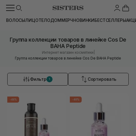
ВОЛОСЫ
ЛИЦО
ТЕЛО
ДОМ
МЕРЧ
НОВИНКИ
БЕСТСЕЛЛЕРЫ
АКЦ
Группа коллекции товаров в линейке Cos De
BAHA Peptide
|
Интернет магазин косметики
Группа коллекции товаров в линейке Cos De BAHA Peptide
Фильтр
Сортировать
1
-46%
-40%