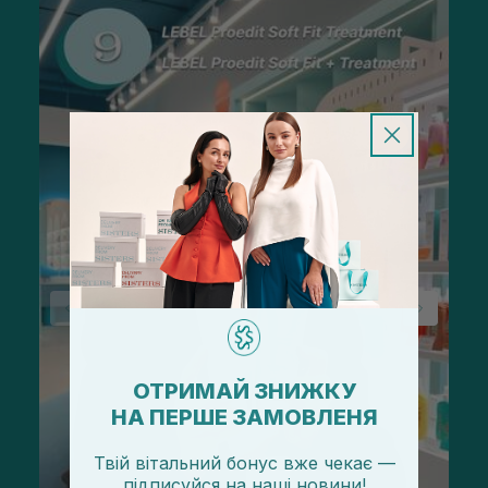
ОТРИМАЙ ЗНИЖКУ
НА ПЕРШЕ ЗАМОВЛЕНЯ
Твій вітальний бонус вже чекає —
підписуйся
на
наші новини!