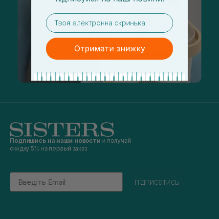
email
Отримати знижку
Подпишись на наши новости
и получай
скидку 5% на первый заказ
Email
підписатись