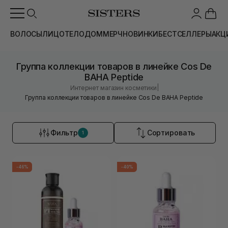
ВОЛОСЫ
ЛИЦО
ТЕЛО
ДОМ
МЕРЧ
НОВИНКИ
БЕСТСЕЛЛЕРЫ
АКЦ
Группа коллекции товаров в линейке Cos De
BAHA Peptide
|
Интернет магазин косметики
Группа коллекции товаров в линейке Cos De BAHA Peptide
Фильтр
Сортировать
1
-46%
-40%