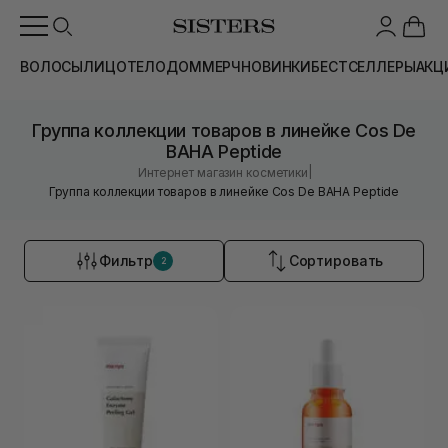
ВОЛОСЫ
ЛИЦО
ТЕЛО
ДОМ
МЕРЧ
НОВИНКИ
БЕСТСЕЛЛЕРЫ
АКЦ
Группа коллекции товаров в линейке Cos De
BAHA Peptide
|
Интернет магазин косметики
Группа коллекции товаров в линейке Cos De BAHA Peptide
Фильтр
Сортировать
2