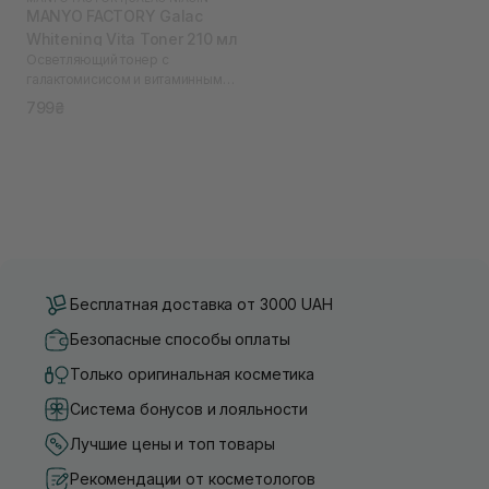
MANYO FACTORY Galac
Whitening Vita Toner 210 мл
Осветляющий тонер с
галактомисисом и витаминным
комплексом Galac Whitening Vita
799₴
Toner 210 ml
Бесплатная доставка от 3000 UAH
Безопасные способы оплаты
Только оригинальная косметика
Система бонусов и лояльности
Лучшие цены и топ товары
Рекомендации от косметологов