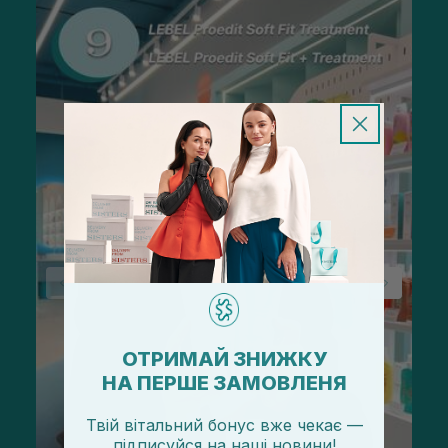
ОТРИМАЙ ЗНИЖКУ
НА ПЕРШЕ ЗАМОВЛЕНЯ
Твій вітальний бонус вже чекає —
підписуйся
на
наші новини!