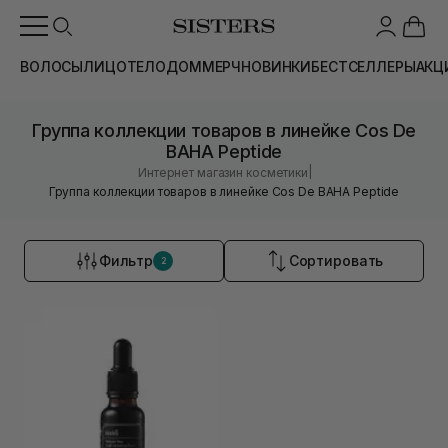
ВОЛОСЫ
ЛИЦО
ТЕЛО
ДОМ
МЕРЧ
НОВИНКИ
БЕСТСЕЛЛЕРЫ
АКЦ
Группа коллекции товаров в линейке Cos De
BAHA Peptide
|
Интернет магазин косметики
Группа коллекции товаров в линейке Cos De BAHA Peptide
Фильтр
Сортировать
2