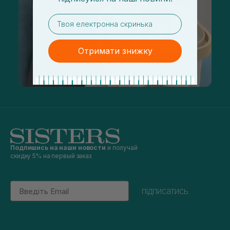
email
Отримати знижку
Подпишись на наши новости
и получай
скидку 5% на первый заказ
Email
підписатись