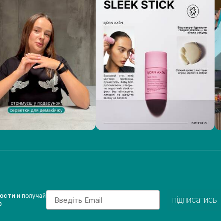
Email
вости
и получай
підписатись
з