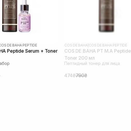
COS DE BAHA PEPTIDE
COS DE BAHA
|
COS DE BAHA PEPTIDE
A Peptide Serum + Toner
COS DE BAHA PT M.A Peptide 
Toner 200 мл
набор
Пептидный тонер для лица
₴
474₴
790₴