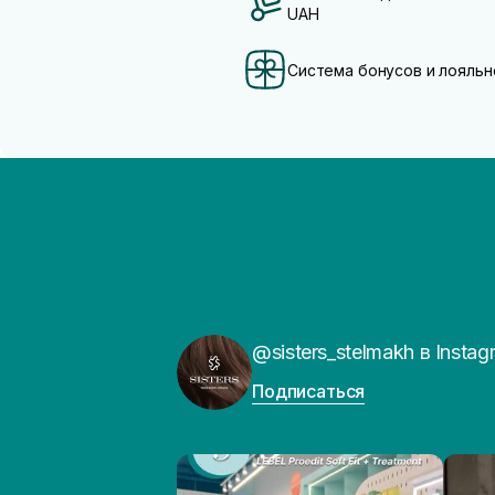
UAH
Система бонусов и лояльн
@sisters_stelmakh в Instag
Подписаться